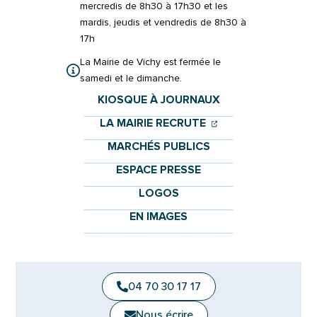
mercredis de 8h30 à 17h30 et les
mardis, jeudis et vendredis de 8h30 à
17h
La Mairie de Vichy est fermée le
samedi et le dimanche.
KIOSQUE À JOURNAUX
(OUVERTURE DANS 
(OUVERTURE DAN
LA MAIRIE RECRUTE
MARCHÉS PUBLICS
ESPACE PRESSE
LOGOS
EN IMAGES
04 70 30 17 17
Nous écrire