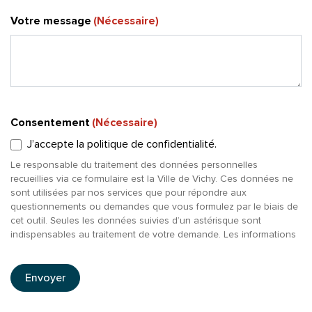
Votre message
(Nécessaire)
Consentement
(Nécessaire)
J’accepte la politique de confidentialité.
Le responsable du traitement des données personnelles
recueillies via ce formulaire est la Ville de Vichy. Ces données ne
sont utilisées par nos services que pour répondre aux
questionnements ou demandes que vous formulez par le biais de
cet outil. Seules les données suivies d’un astérisque sont
indispensables au traitement de votre demande. Les informations
et données que vous nous confiez ne font l’objet d’aucun
transfert vers un pays tiers à l’Union Européenne. Dans le cadre
de sa politique globale de sécurité informatiques et libertés, la
Envoyer
Ville de Vichy met tout en œuvre pour veiller à garantir la sécurité,
l’intégrité et la confidentialité de vos données personnelles.