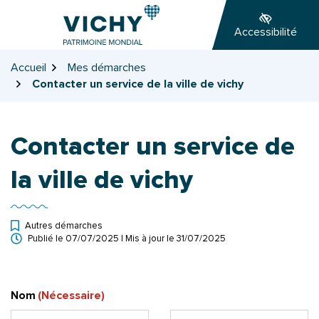
Gestion des traceurs
Aller
Aller
Aller
à
au
au
Accessibilité
la
contenu
pied
navigation
de
Accueil
Mes démarches
page
Contacter un service de la ville de vichy
Contacter un service de
la ville de vichy
Autres démarches
Publié le
07/07/2025
| Mis à jour le
31/07/2025
Nom
(Nécessaire)