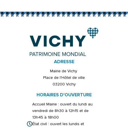
Sachez que vous bénéficiez durant toute la durée de leur
conservation par nos soins, de droits sur celles-ci (d’accès, de
rectification,… plus d’infos sur www.cnil.fr). Pour les excercer, il vous
suffit de transmettre votre demande à notre Délégué à la
Protection des Données par courrier à l’adresse suivante : Mairie
de Vichy – Place de l’Hôtel de ville – 03200 VICHY.
si vous estimez, après l’avoir contacté, que vos droits «
Informatique et Libertés » ne sont pas respectés vous pouvez
adresser directement une réclamation à la CNIL.
ADRESSE
Mairie de Vichy
Place de l'Hôtel de ville
03200 Vichy
HORAIRES D'OUVERTURE
Accueil Mairie : ouvert du lundi au
vendredi de 8h30 à 12h15 et de
13h45 à 18h00
État civil : ouvert les lundis et