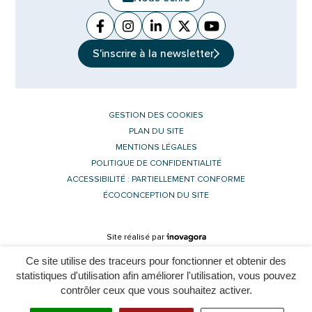
Facebook
(ouverture dans un nouvel onglet)
Instagram
(ouverture dans un nouvel ongle
Linkedin
(ouverture dans un nouvel 
X (Twitter)
(ouverture dans un no
YouTube
(ouverture dans u
S'inscrire à la
newsletter
GESTION DES COOKIES
PLAN DU SITE
MENTIONS LÉGALES
POLITIQUE DE CONFIDENTIALITÉ
ACCESSIBILITÉ : PARTIELLEMENT CONFORME
ÉCOCONCEPTION DU SITE
Inovagora (ouverture dans un nouvel 
Site réalisé par
Ce site utilise des traceurs pour fonctionner et obtenir des
statistiques d'utilisation afin améliorer l'utilisation, vous pouvez
contrôler ceux que vous souhaitez activer.