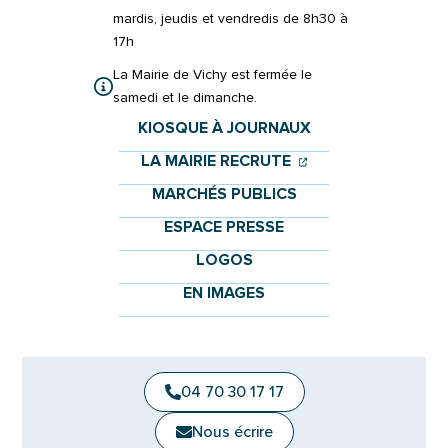
mardis, jeudis et vendredis de 8h30 à
17h
La Mairie de Vichy est fermée le
samedi et le dimanche.
KIOSQUE À JOURNAUX
(OUVERTURE DANS 
(OUVERTURE DAN
LA MAIRIE RECRUTE
MARCHÉS PUBLICS
ESPACE PRESSE
LOGOS
EN IMAGES
04 70 30 17 17
Nous écrire