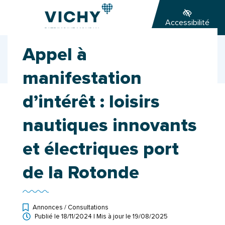
Gestion des traceurs
Aller
Aller
Aller
à
au
au
Accessibilité
la
contenu
pied
navigation
de
Accueil
Ma ville
Actualités
Appel à
page
Appel à manifestation d’intérêt : loisirs nautiques
innovants et électriques port de la Rotonde
manifestation
d’intérêt : loisirs
nautiques innovants
et électriques port
de la Rotonde
Annonces / Consultations
Publié le
18/11/2024
| Mis à jour le
19/08/2025