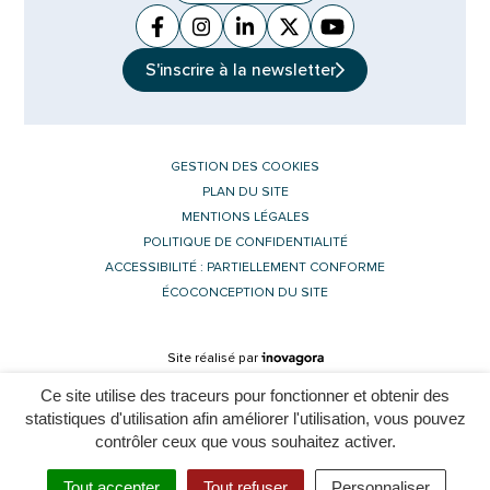
Facebook
(ouverture dans un nouvel onglet)
Instagram
(ouverture dans un nouvel ongle
Linkedin
(ouverture dans un nouvel 
X (Twitter)
(ouverture dans un no
YouTube
(ouverture dans u
S'inscrire à la
newsletter
GESTION DES COOKIES
PLAN DU SITE
MENTIONS LÉGALES
POLITIQUE DE CONFIDENTIALITÉ
ACCESSIBILITÉ : PARTIELLEMENT CONFORME
ÉCOCONCEPTION DU SITE
Inovagora (ouverture dans un nouvel 
Site réalisé par
Ce site utilise des traceurs pour fonctionner et obtenir des
statistiques d'utilisation afin améliorer l'utilisation, vous pouvez
contrôler ceux que vous souhaitez activer.
L'assistant est momentanément indisponible. Merci de réessayer
Tout accepter
Tout refuser
Personnaliser