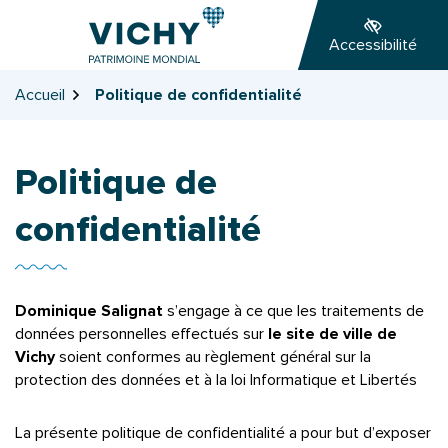
Gestion des traceurs
Aller
Aller
Aller
à
au
au
Accessibilité
la
contenu
pied
navigation
de
Accueil
Politique de confidentialité
page
Politique de
confidentialité
Dominique Salignat
s’engage à ce que les traitements de
données personnelles effectués sur
le site de ville de
Vichy
soient conformes au règlement général sur la
protection des données et à la loi Informatique et Libertés
La présente politique de confidentialité a pour but d’exposer