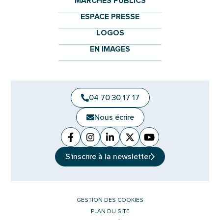
MARCHÉS PUBLICS
ESPACE PRESSE
LOGOS
EN IMAGES
04 70 30 17 17
Nous écrire
Facebook
(ouverture dans un nouvel onglet)
Instagram
(ouverture dans un nouvel ongle
Linkedin
(ouverture dans un nouvel 
X (Twitter)
(ouverture dans un no
YouTube
(ouverture dans u
S'inscrire à la
newsletter
GESTION DES COOKIES
PLAN DU SITE