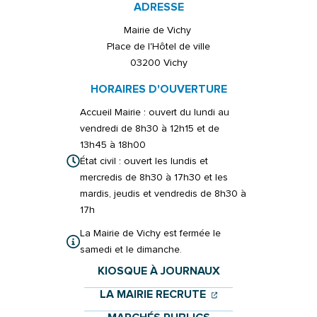
ADRESSE
Mairie de Vichy
Place de l'Hôtel de ville
03200 Vichy
HORAIRES D'OUVERTURE
Accueil Mairie : ouvert du lundi au
vendredi de 8h30 à 12h15 et de
13h45 à 18h00
État civil : ouvert les lundis et
mercredis de 8h30 à 17h30 et les
mardis, jeudis et vendredis de 8h30 à
17h
La Mairie de Vichy est fermée le
samedi et le dimanche.
KIOSQUE À JOURNAUX
(OUVERTURE DANS 
(OUVERTURE DAN
LA MAIRIE RECRUTE