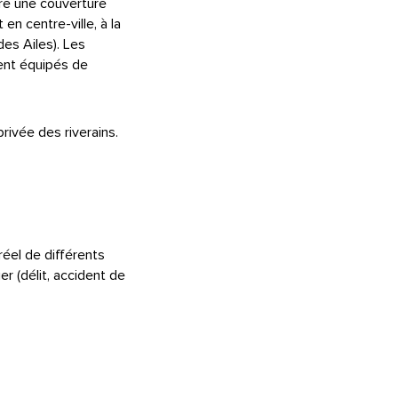
fre une couverture
en centre-ville, à la
des Ailes). Les
ent équipés de
rivée des riverains.
réel de différents
ier (délit, accident de