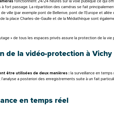
améras
fonctionnent 24/24 heures sur la voie publique ce qui of
à fort passage. La répartition des caméras se fait principalement 
 de ville (par exemple pont de Bellerive, pont de l’Europe et allée 
 de la place Charles-de-Gaulle et de la Médiathèque sont égalem
tage » de tous les espaces privés assure la protection de la vie p
ion de la vidéo-protection à Vichy
t être utilisées de deux manières :
la surveillance en temps 
t l’analyse a posteriori des enregistrements suite à un fait particul
llance en temps réel