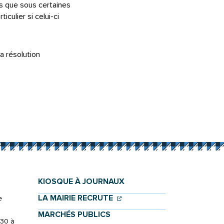
rs que sous certaines
iculier si celui-ci
a résolution
KIOSQUE À JOURNAUX
(OUVERTURE DANS UN NOU
(OUVERTURE DANS UN NO
LA MAIRIE RECRUTE
e
MARCHÉS PUBLICS
h30 à