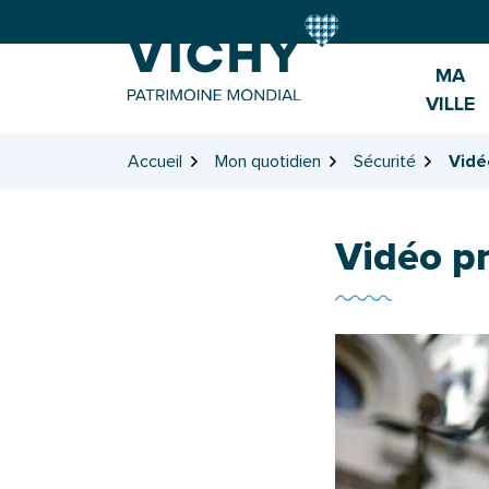
Gestion des traceurs
Aller
Aller
Aller
à
au
au
la
contenu
pied
MA
navigation
de
VILLE
page
Accueil
Mon quotidien
Sécurité
Vidé
Vidéo p