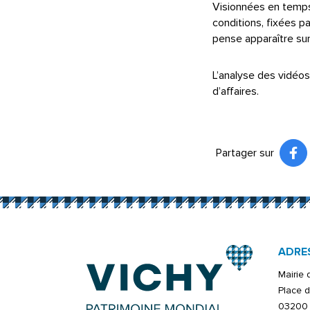
Visionnées en temps 
conditions, fixées par
pense apparaître sur
L’analyse des vidéos
d’affaires.
Partager sur
Pa
(ou
ADRE
Mairie
Place d
03200 