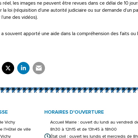
réel, les images ne peuvent être revues dans ce délai de 10 jou
 la loi (réquisition d’une autorité judiciaire ou sur demande d’un part
 l’une des vidéos).
 a souvent apporté une aide dans la compréhension des faits ou l
rtager sur Facebook
verture dans un nouvel onglet)
Partager sur X (Twitter)
(ouverture dans un nouvel onglet)
Partager sur LinkedIn
(ouverture dans un nouvel onglet)
Partager par e-mail
(ouverture dans un nouvel onglet)
SSE
HORAIRES D'OUVERTURE
 de Vichy
Accueil Mairie : ouvert du lundi au vendredi d
e l'Hôtel de ville
8h30 à 12h15 et de 13h45 à 18h00
Vichy
État civil : ouvert les lundis et mercredis de 8