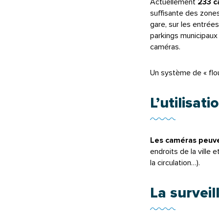
Actuellement
233 c
suffisante des zones 
gare, sur les entrées
parkings municipaux
caméras.
Un système de « flou
L’utilisat
Les caméras peuven
endroits de la ville e
la circulation…).
La survei