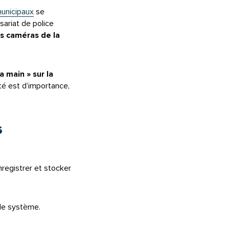
municipaux
se
sariat de police
es caméras de la
a main » sur la
até est d’importance,
s
nregistrer et stocker
le système.