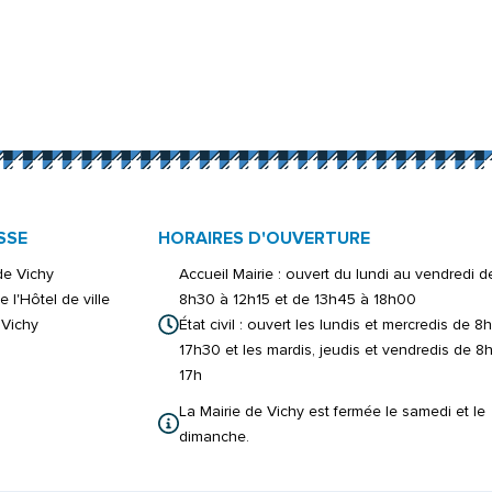
onglet)
er)
ouvel onglet)
inkedIn
s un nouvel onglet)
 par e-mail
ure dans un nouvel onglet)
SSE
HORAIRES D'OUVERTURE
 de Vichy
Accueil Mairie : ouvert du lundi au vendredi d
e l'Hôtel de ville
8h30 à 12h15 et de 13h45 à 18h00
Vichy
État civil : ouvert les lundis et mercredis de 8
17h30 et les mardis, jeudis et vendredis de 8
17h
La Mairie de Vichy est fermée le samedi et le
dimanche.