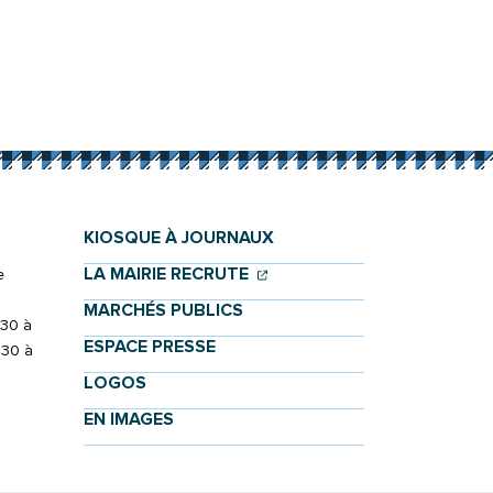
KIOSQUE À JOURNAUX
(OUVERTURE DANS UN NOU
(OUVERTURE DANS UN NO
LA MAIRIE RECRUTE
e
MARCHÉS PUBLICS
h30 à
ESPACE PRESSE
h30 à
LOGOS
EN IMAGES