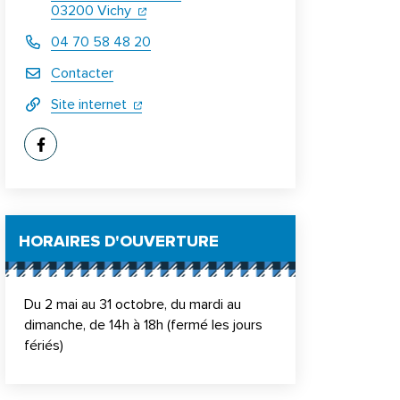
(ouverture dans un nouvel onglet)
(ouverture dans un nouvel onglet)
03200 Vichy
04 70 58 48 20
Contacter
(ouverture dans un nouvel onglet)
(ouverture dans un nouvel onglet)
Site internet
Facebook
(ouverture dans un nouvel onglet)
HORAIRES D'OUVERTURE
Du 2 mai au 31 octobre, du mardi au
dimanche, de 14h à 18h (fermé les jours
fériés)