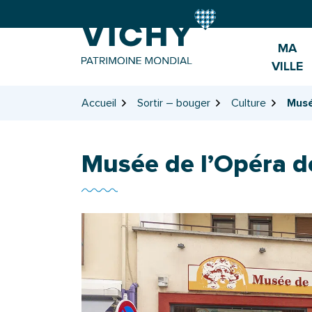
Gestion des traceurs
Aller
Aller
Aller
à
au
au
la
contenu
pied
MA
navigation
de
VILLE
page
Accueil
Sortir – bouger
Culture
Musé
Musée de l’Opéra d