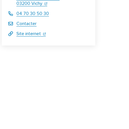
(ouverture dans un nouvel onglet)
(ouverture dans un nouvel onglet)
03200 Vichy
04 70 30 50 30
Contacter
(ouverture dans un nouvel onglet)
(ouverture dans un nouvel onglet)
Site internet