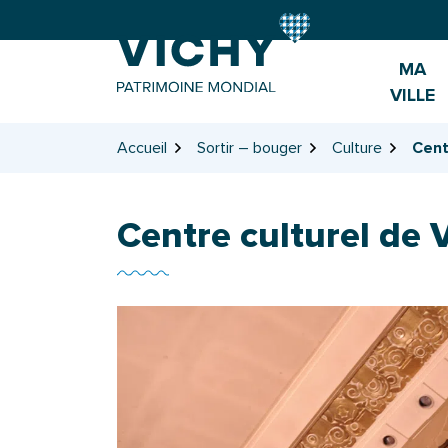
Gestion des traceurs
Aller
Aller
Aller
à
au
au
la
contenu
pied
MA
navigation
de
VILLE
page
Accueil
Sortir – bouger
Culture
Cent
Centre culturel de 