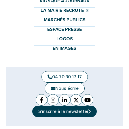
KIOSQUE À JOURNAUX
(OUVERTURE DANS 
(OUVERTURE DAN
LA MAIRIE RECRUTE
MARCHÉS PUBLICS
ESPACE PRESSE
LOGOS
EN IMAGES
04 70 30 17 17
Nous écrire
Facebook
(ouverture dans un nouvel onglet)
Instagram
(ouverture dans un nouvel ongle
Linkedin
(ouverture dans un nouvel 
X (Twitter)
(ouverture dans un no
YouTube
(ouverture dans u
S'inscrire à la
newsletter