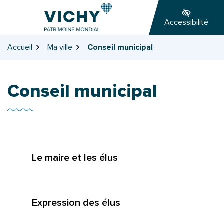
Gestion des traceurs
Aller
Aller
Aller
à
au
au
Accessibilité
la
contenu
pied
navigation
de
Accueil
Ma ville
Conseil municipal
page
Conseil municipal
Liste des pages
Le maire et les élus
Expression des élus