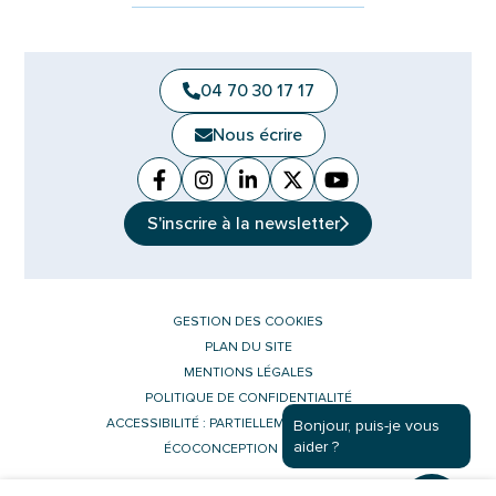
04 70 30 17 17
Nous écrire
Facebook
(ouverture dans un nouvel onglet)
Instagram
(ouverture dans un nouvel ongle
Linkedin
(ouverture dans un nouvel 
X (Twitter)
(ouverture dans un no
YouTube
(ouverture dans u
S'inscrire à la
newsletter
GESTION DES COOKIES
PLAN DU SITE
MENTIONS LÉGALES
POLITIQUE DE CONFIDENTIALITÉ
ACCESSIBILITÉ : PARTIELLEMENT CONFORME
Bonjour, puis-je vous
aider ?
ÉCOCONCEPTION DU SITE