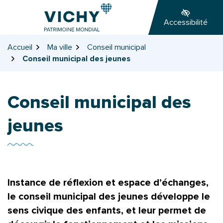
Gestion des traceurs
Aller
Aller
Aller
à
au
au
Accessibilité
la
contenu
pied
navigation
de
Accueil
Ma ville
Conseil municipal
page
Conseil municipal des jeunes
Conseil municipal des
jeunes
Instance de réflexion et espace d’échanges,
le conseil municipal des jeunes développe le
sens civique des enfants, et leur permet de