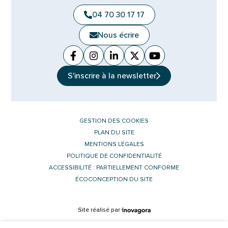
04 70 30 17 17
Nous écrire
Facebook
(ouverture dans un nouvel onglet)
Instagram
(ouverture dans un nouvel ongle
Linkedin
(ouverture dans un nouvel 
X (Twitter)
(ouverture dans un no
YouTube
(ouverture dans u
S'inscrire à la
newsletter
GESTION DES COOKIES
PLAN DU SITE
MENTIONS LÉGALES
POLITIQUE DE CONFIDENTIALITÉ
ACCESSIBILITÉ : PARTIELLEMENT CONFORME
ÉCOCONCEPTION DU SITE
Inovagora (ouverture dans un nouvel 
Site réalisé par