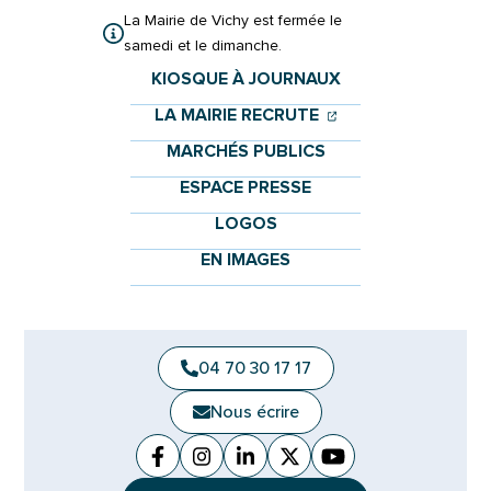
La Mairie de Vichy est fermée le
samedi et le dimanche.
KIOSQUE À JOURNAUX
(OUVERTURE DANS 
(OUVERTURE DAN
LA MAIRIE RECRUTE
MARCHÉS PUBLICS
ESPACE PRESSE
LOGOS
EN IMAGES
04 70 30 17 17
Nous écrire
Facebook
(ouverture dans un nouvel onglet)
Instagram
(ouverture dans un nouvel ongle
Linkedin
(ouverture dans un nouvel 
X (Twitter)
(ouverture dans un no
YouTube
(ouverture dans u