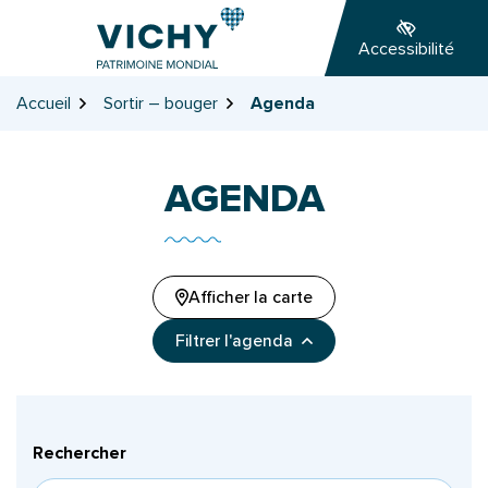
Gestion des traceurs
Aller
Aller
Aller
à
au
au
Accessibilité
la
contenu
pied
navigation
de
Accueil
Sortir – bouger
Agenda
page
AGENDA
Afficher la carte
Filtrer l'agenda
Filtrer les événements
Rechercher