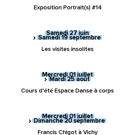
Exposition Portrait(s) #14
Samedi
27
juin
Samedi
19
septembre
au
Du
Les visites insolites
Mercredi
01
juillet
Mardi
25
août
au
Du
Cours d’été Espace Danse à corps
Mercredi
01
juillet
Dimanche
20
septembre
au
Du
Francis Chigot à Vichy