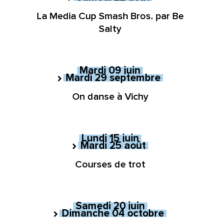
La Media Cup Smash Bros. par Be
Salty
Mardi
09
juin
Mardi
29
septembre
au
Du
On danse à Vichy
Lundi
15
juin
Mardi
25
août
au
Du
Courses de trot
Samedi
20
juin
Dimanche
04
octobre
au
Du