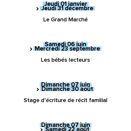
Jeudi
01
janvier
Jeudi
31
décembre
au
Du
Le Grand Marché
Samedi
06
juin
Mercredi
23
septembre
au
Du
Les bébés lecteurs
Dimanche
07
juin
Dimanche
30
août
au
Du
Stage d’écriture de récit familial
Dimanche
07
juin
Samedi
22
août
au
Du