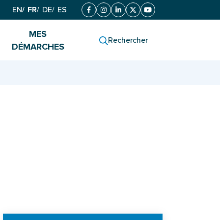
EN
FR
DE
ES
Facebook
(ouverture dans un nouvel onglet)
Instagram
(ouverture dans un nouvel onglet)
Linkedin
(ouverture dans un nouvel onglet
X (Twitter)
(ouverture dans un nouvel o
YouTube
(ouverture dans un nou
MES
Rechercher
DÉMARCHES