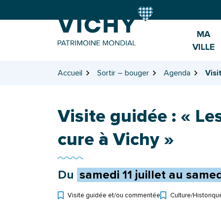
Gestion des traceurs
Aller
Aller
Aller
à
au
au
la
contenu
pied
MA
navigation
de
VILLE
page
Accueil
Sortir – bouger
Agenda
Visi
Visite guidée : « L
cure à Vichy »
Du
samedi
11
juillet
au
samed
Visite guidée et/ou commentée
Culture
/
Historiqu
Types d'événement