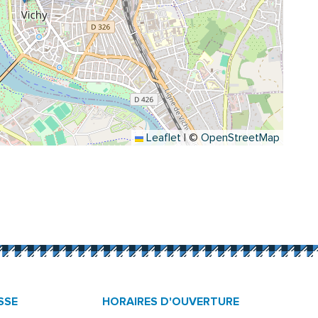
Leaflet
|
©
OpenStreetMap
onglet)
er)
ouvel onglet)
inkedIn
s un nouvel onglet)
 par e-mail
ure dans un nouvel onglet)
SSE
HORAIRES D'OUVERTURE