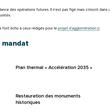
ance des opérations futures. Il n’est pas figé mais s’inscrit dans u
unités.
(ouver
ui font écho à ceux rédigés pour le
projet d’agglomération
.
u mand
at
Plan thermal « Accélération 2035 »
Restauration des monuments
historiques