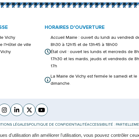
SSE
HORAIRES D'OUVERTURE
 de Vichy
Accueil Mairie : ouvert du lundi au vendredi d
e l'Hôtel de ville
8h30 à 12h15 et de 13h45 à 18h00
Vichy
État civil : ouvert les lundis et mercredis de 8
17h30 et les mardis, jeudis et vendredis de 8
17h
La Mairie de Vichy est fermée le samedi et le
dimanche.
cebook
verture dans un nouvel onglet)
Instagram
(ouverture dans un nouvel onglet)
Linkedin
(ouverture dans un nouvel onglet)
X (Twitter)
(ouverture dans un nouvel onglet)
YouTube
(ouverture dans un nouvel onglet)
TIONS LÉGALES
POLITIQUE DE CONFIDENTIALITÉ
ACCESSIBILITÉ : PARTIELLE
ques d'utilisation afin améliorer l'utilisation, vous pouvez contrôler ceu
Inovagora (ouverture dans un nouvel 
Site réalisé par