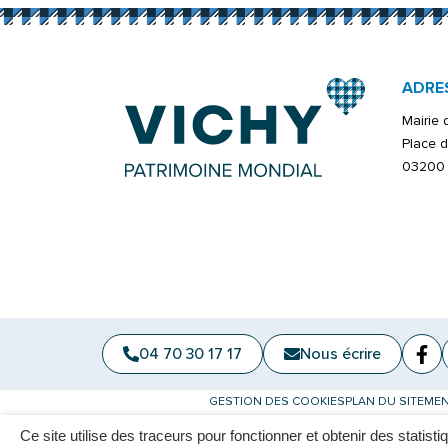
ADRE
Mairie
Place d
03200 
04 70 30 17 17
Nous écrire
Fa
(ou
GESTION DES COOKIES
PLAN DU SITE
MEN
Ce site utilise des traceurs pour fonctionner et obtenir des statisti