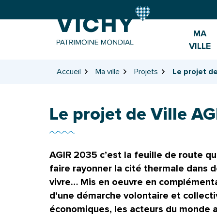
Gestion des traceurs
Aller
Aller
Aller
à
au
au
la
contenu
pied
MA
navigation
de
VILLE
page
Accueil
Ma ville
Projets
Le projet d
Le projet de Ville A
AGIR 2035 c’est la feuille de route qu
faire rayonner la cité thermale dans d
vivre… Mis en oeuvre en complémentar
d’une démarche volontaire et collective
économiques, les acteurs du monde ass