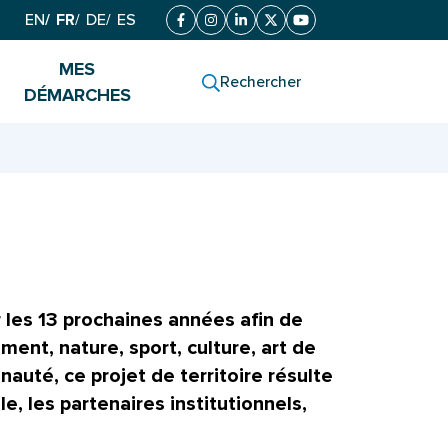
EN
FR
DE
ES
Facebook
(ouverture dans un nouvel onglet)
Instagram
(ouverture dans un nouvel onglet)
Linkedin
(ouverture dans un nouvel onglet
X (Twitter)
(ouverture dans un nouvel o
YouTube
(ouverture dans un nou
MES
Rechercher
DÉMARCHES
r les 13 prochaines années afin de
ment, nature, sport, culture, art de
uté, ce projet de territoire résulte
e, les partenaires institutionnels,