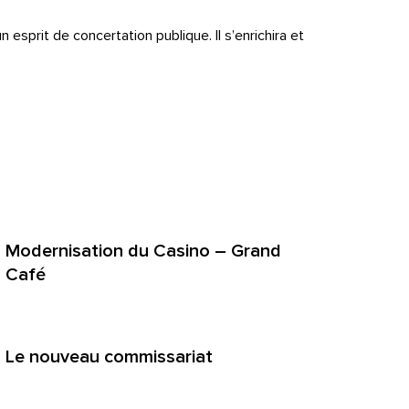
n esprit de concertation publique. Il s’enrichira et
ture dans un nouvel onglet)
Modernisation du Casino – Grand
Café
Le nouveau commissariat