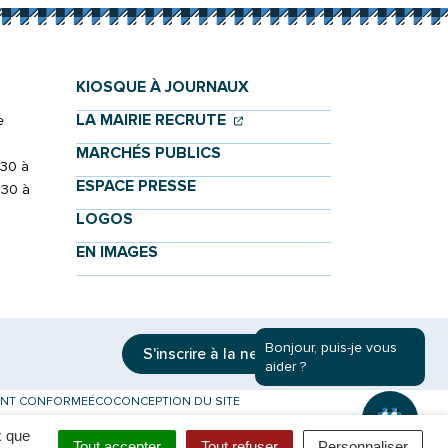
KIOSQUE À JOURNAUX
(OUVERTURE DANS UN NOU
(OUVERTURE DANS UN NO
LA MAIRIE RECRUTE
e
MARCHÉS PUBLICS
h30 à
ESPACE PRESSE
h30 à
LOGOS
EN IMAGES
Bonjour, puis-je vous
S'inscrire à la
newsletter
aider ?
MENT CONFORME
ÉCOCONCEPTION DU SITE
x que
onglet)
Tout accepter
Tout refuser
Personnaliser