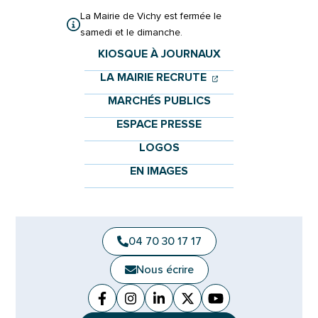
La Mairie de Vichy est fermée le
samedi et le dimanche.
KIOSQUE À JOURNAUX
(OUVERTURE DANS 
(OUVERTURE DAN
LA MAIRIE RECRUTE
MARCHÉS PUBLICS
ESPACE PRESSE
LOGOS
EN IMAGES
04 70 30 17 17
Nous écrire
Facebook
(ouverture dans un nouvel onglet)
Instagram
(ouverture dans un nouvel ongle
Linkedin
(ouverture dans un nouvel 
X (Twitter)
(ouverture dans un no
YouTube
(ouverture dans u