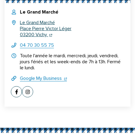
Le Grand Marché
Le Grand Marché
Place Pierre Victor Léger
(ouverture dans un nouvel onglet)
(ouverture dans un nouvel onglet)
03200 Vichy
04 70 30 55 75
Horraires d'ouverture
Toute l'année le mardi, mercredi, jeudi, vendredi,
jours fériés et les week-ends de 7h à 13h. Fermé
le lundi.
(ouverture dans un nouvel onglet)
(ouverture dans un nouvel onglet
Google My Business
Informations complémentaires