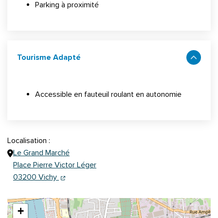
Parking à proximité
Tourisme Adapté
Accessible en fauteuil roulant en autonomie
Localisation :
Le Grand Marché
Place Pierre Victor Léger
(ouverture dans un nouvel onglet)
(ouverture dans un nouvel onglet)
03200 Vichy
+