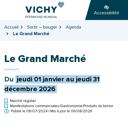
Gestion des traceurs
Aller
Aller
Aller
à
au
au
Accessibilité
la
contenu
pied
navigation
de
Accueil
Sortir – bouger
Agenda
page
Le Grand Marché
Le Grand Marché
Du
jeudi
01
janvier
au
jeudi
31
décembre
2026
Marché régulier
Manifestations commerciales
/
Gastronomie
/
Produits du terroir
Types d'événement
Publié le
08/07/2024
| Mis à jour le
06/08/2026