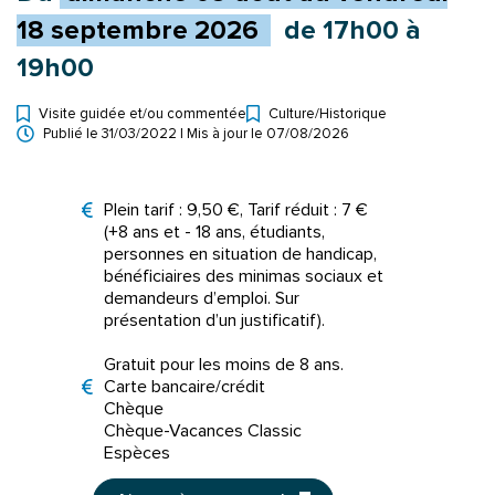
18
septembre
2026
de 17h00 à
19h00
Visite guidée et/ou commentée
Culture
/
Historique
Types d'événement
Publié le
31/03/2022
| Mis à jour le
07/08/2026
Tarifs
Plein tarif : 9,50 €, Tarif réduit : 7 €
(+8 ans et - 18 ans, étudiants,
personnes en situation de handicap,
bénéficiaires des minimas sociaux et
demandeurs d’emploi. Sur
présentation d’un justificatif).
Gratuit pour les moins de 8 ans.
Moyens de paiement
Carte bancaire/crédit
Chèque
Chèque-Vacances Classic
Espèces