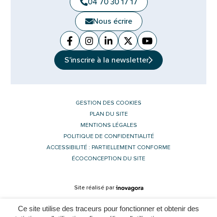
04 70 30 17 17
Nous écrire
Facebook
(ouverture dans un nouvel onglet)
Instagram
(ouverture dans un nouvel ongle
Linkedin
(ouverture dans un nouvel 
X (Twitter)
(ouverture dans un no
YouTube
(ouverture dans u
S'inscrire à la
newsletter
GESTION DES COOKIES
PLAN DU SITE
MENTIONS LÉGALES
POLITIQUE DE CONFIDENTIALITÉ
ACCESSIBILITÉ : PARTIELLEMENT CONFORME
ÉCOCONCEPTION DU SITE
Inovagora (ouverture dans un nouvel 
Site réalisé par
Ce site utilise des traceurs pour fonctionner et obtenir des