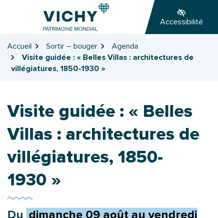
Gestion des traceurs
Aller
Aller
Aller
à
au
au
Accessibilité
la
contenu
pied
navigation
de
Accueil
Sortir – bouger
Agenda
page
Visite guidée : « Belles Villas : architectures de
villégiatures, 1850-1930 »
Visite guidée : « Belles
Villas : architectures de
villégiatures, 1850-
1930 »
Du
dimanche
09
août
au
vendredi