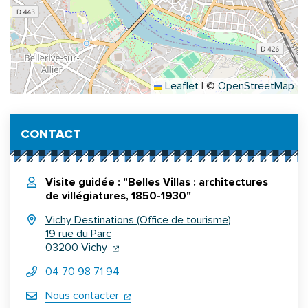
Leaflet
|
©
OpenStreetMap
Informations complémentaires
CONTACT
Visite guidée : "Belles Villas : architectures
de villégiatures, 1850-1930"
Vichy Destinations (Office de tourisme)
19 rue du Parc
(ouverture dans un nouvel onglet)
(ouverture dans un nouvel onglet)
03200 Vichy
04 70 98 71 94
(ouverture dans un nouvel onglet)
Nous contacter