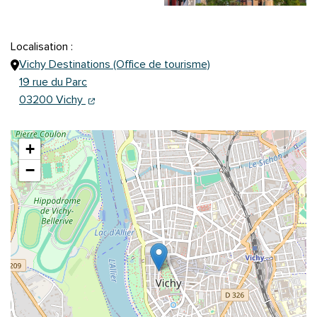
Localisation :
Vichy Destinations (Office de tourisme)
19 rue du Parc
(ouverture dans un nouvel onglet)
(ouverture dans un nouvel onglet)
03200 Vichy
+
−