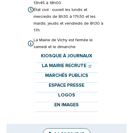
13h45 à 18h00
État civil : ouvert les lundis et
mercredis de 8h30 à 17h30 et les
mardis, jeudis et vendredis de 8h30 à
17h
La Mairie de Vichy est fermée le
samedi et le dimanche.
KIOSQUE À JOURNAUX
(OUVERTURE DANS 
(OUVERTURE DAN
LA MAIRIE RECRUTE
MARCHÉS PUBLICS
ESPACE PRESSE
LOGOS
EN IMAGES