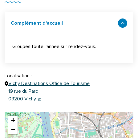
Complément d'accueil
Groupes toute l'année sur rendez-vous.
Localisation :
Vichy Destinations Office de Tourisme
19 rue du Parc
(ouverture dans un nouvel onglet)
(ouverture dans un nouvel onglet)
03200 Vichy
+
−