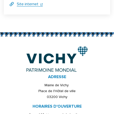
(ouverture dans un nouvel onglet)
(ouverture dans un nouvel onglet)
Site internet
Informations complémentaires
ADRESSE
Mairie de Vichy
Place de l'Hôtel de ville
03200 Vichy
HORAIRES D'OUVERTURE