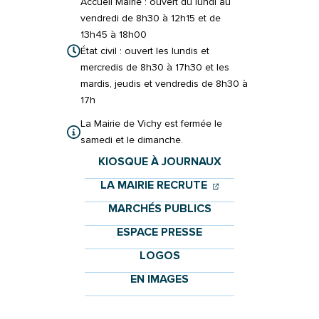
Accueil Mairie : ouvert du lundi au
vendredi de 8h30 à 12h15 et de
13h45 à 18h00
État civil : ouvert les lundis et
mercredis de 8h30 à 17h30 et les
mardis, jeudis et vendredis de 8h30 à
17h
La Mairie de Vichy est fermée le
samedi et le dimanche.
KIOSQUE À JOURNAUX
(OUVERTURE DANS 
(OUVERTURE DAN
LA MAIRIE RECRUTE
MARCHÉS PUBLICS
ESPACE PRESSE
LOGOS
EN IMAGES