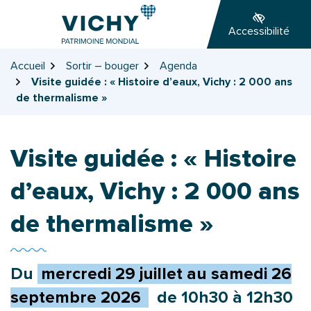
Gestion des traceurs
Aller
Aller
Aller
à
au
au
Accessibilité
la
contenu
pied
navigation
de
Accueil
Sortir – bouger
Agenda
page
Visite guidée : « Histoire d’eaux, Vichy : 2 000 ans
de thermalisme »
Visite guidée : « Histoire
d’eaux, Vichy : 2 000 ans
de thermalisme »
Du
mercredi
29
juillet
au
samedi
26
septembre
2026
de 10h30 à 12h30