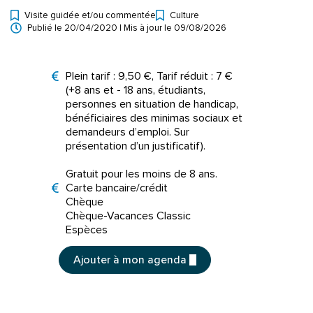
Visite guidée et/ou commentée
Culture
Types d'événement
Publié le
20/04/2020
| Mis à jour le
09/08/2026
Tarifs
Plein tarif : 9,50 €, Tarif réduit : 7 €
(+8 ans et - 18 ans, étudiants,
personnes en situation de handicap,
bénéficiaires des minimas sociaux et
demandeurs d’emploi. Sur
présentation d’un justificatif).
Gratuit pour les moins de 8 ans.
Moyens de paiement
Carte bancaire/crédit
Chèque
Chèque-Vacances Classic
Espèces
Ajouter à mon agenda