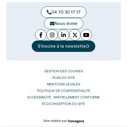
04 70 30 17 17
Nous écrire
Facebook
(ouverture dans un nouvel onglet)
Instagram
(ouverture dans un nouvel ongle
Linkedin
(ouverture dans un nouvel 
X (Twitter)
(ouverture dans un no
YouTube
(ouverture dans u
S'inscrire à la
newsletter
GESTION DES COOKIES
PLAN DU SITE
MENTIONS LÉGALES
POLITIQUE DE CONFIDENTIALITÉ
ACCESSIBILITÉ : PARTIELLEMENT CONFORME
ÉCOCONCEPTION DU SITE
Inovagora (ouverture dans un nouvel 
Site réalisé par