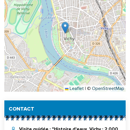
Leaflet
|
©
OpenStreetMap
Informations complémentaires
CONTACT
Visite guidée : "Histoire d'eaux, Vichy : 2 000