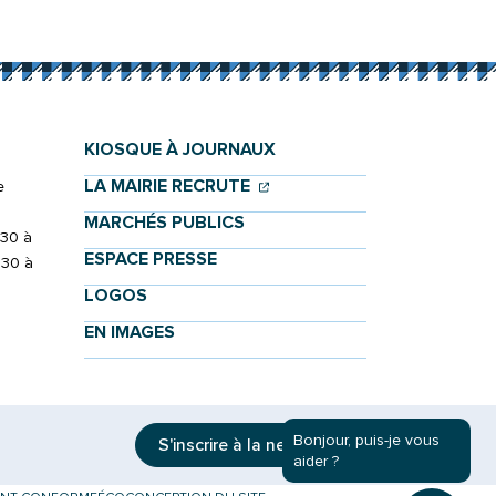
KIOSQUE À JOURNAUX
(OUVERTURE DANS UN NOU
(OUVERTURE DANS UN NO
LA MAIRIE RECRUTE
e
MARCHÉS PUBLICS
h30 à
ESPACE PRESSE
h30 à
LOGOS
EN IMAGES
Bonjour, puis-je vous
S'inscrire à la
newsletter
aider ?