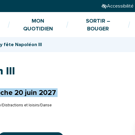
Accessibilité
MON
SORTIR –
QUOTIDIEN
BOUGER
y fête Napoléon III
 III
nche
20
juin
2027
e
/
Distractions et loisirs
/
Danse