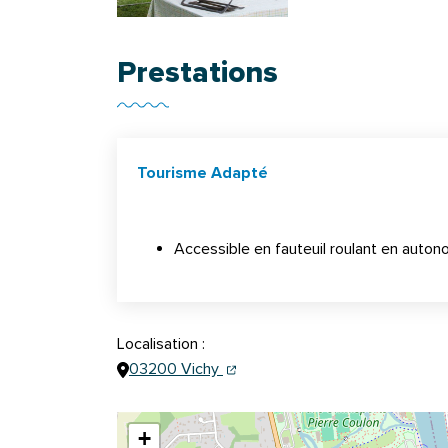
Prestations
Tourisme Adapté
Accessible en fauteuil roulant en auton
Localisation :
(ouverture dans un nouvel onglet
(ouverture dans un nouvel ongl
03200 Vichy
+