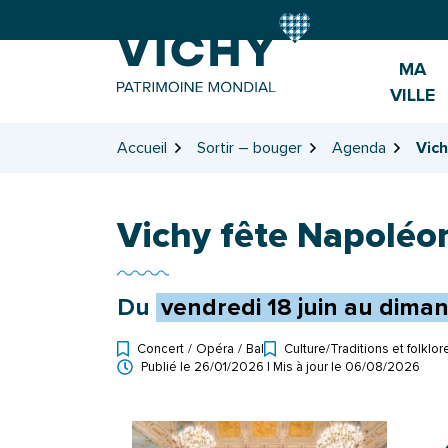
Gestion des traceurs
Aller
Aller
Aller
à
au
au
la
contenu
pied
MA
navigation
de
VILLE
page
Accueil
Sortir – bouger
Agenda
Vich
Vichy fête Napoléon
Du
vendredi
18
juin
au
dima
Concert
/
Opéra
/
Bal
Culture
/
Traditions et folklor
Types d'événement
Publié le
26/01/2026
| Mis à jour le
06/08/2026