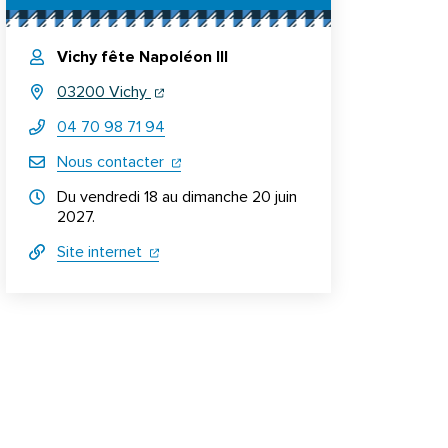
Vichy fête Napoléon III
(ouverture dans un nouvel onglet)
(ouverture dans un nouvel onglet)
03200 Vichy
04 70 98 71 94
(ouverture dans un nouvel onglet)
Nous contacter
Horraires d'ouverture
Du vendredi 18 au dimanche 20 juin
2027.
(ouverture dans un nouvel onglet)
(ouverture dans un nouvel onglet)
Site internet
Informations complémentaires