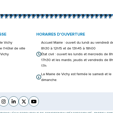
onglet)
er)
ouvel onglet)
inkedIn
s un nouvel onglet)
 par e-mail
ure dans un nouvel onglet)
SSE
HORAIRES D'OUVERTURE
 de Vichy
Accueil Mairie : ouvert du lundi au vendredi d
e l'Hôtel de ville
8h30 à 12h15 et de 13h45 à 18h00
Vichy
État civil : ouvert les lundis et mercredis de 8
17h30 et les mardis, jeudis et vendredis de 8
17h
La Mairie de Vichy est fermée le samedi et le
dimanche.
cebook
verture dans un nouvel onglet)
Instagram
(ouverture dans un nouvel onglet)
Linkedin
(ouverture dans un nouvel onglet)
X (Twitter)
(ouverture dans un nouvel onglet)
YouTube
(ouverture dans un nouvel onglet)