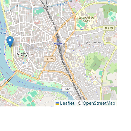
Leaflet
|
©
OpenStreetMap