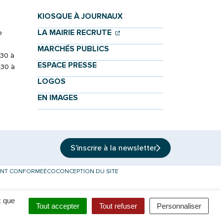
KIOSQUE À JOURNAUX
(OUVERTURE DANS UN NOU
(OUVERTURE DANS UN NO
LA MAIRIE RECRUTE
e
MARCHÉS PUBLICS
h30 à
ESPACE PRESSE
h30 à
LOGOS
EN IMAGES
S'inscrire à la
newsletter
MENT CONFORME
ÉCOCONCEPTION DU SITE
onglet)
x que
Tout accepter
Tout refuser
Personnaliser