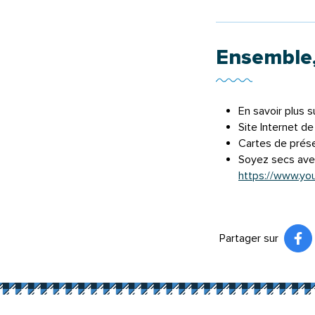
Ensemble,
En savoir plus s
Site Internet d
Cartes de prése
Soyez secs avec
https://www.y
Partager sur
Pa
(ou