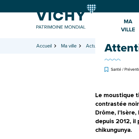
Gestion des traceurs
Aller
Aller
Aller
à
au
au
la
contenu
pied
MA
navigation
de
VILLE
page
Attent
Accueil
Ma ville
Actualités
Attentio
Santé / Prévent
Le
moustique t
contrastée noir
Drôme, l’Isère,
depuis 2012, i
chikungunya
.