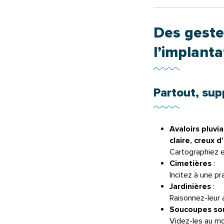
Des geste
l’implanta
Partout, sup
Avaloirs pluvi
claire, creux d
Cartographiez et
Cimetières
:
Incitez à une pr
Jardinières
:
Raisonnez-leur 
Soucoupes sous
Videz-les au mo