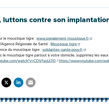
 luttons contre son implantation
(ouverture
ur le moustique tigre :
www.signalement-moustique.fr
(ouverture dans u
e l’Agence Régionale de Santé :
Moustique tigre
(ouverture da
nce du moustique tigre :
solidarites-sante.gouv.fr
 le moustique tigre partout à votre domicile, supprimez les eaux
outube.com/watch?v=CDVfguUi7i0
/
https://www.youtube.com/wat
rtager sur Facebook
verture dans un nouvel onglet)
Partager sur X (Twitter)
(ouverture dans un nouvel onglet)
Partager sur LinkedIn
(ouverture dans un nouvel onglet)
Partager par e-mail
(ouverture dans un nouvel onglet)