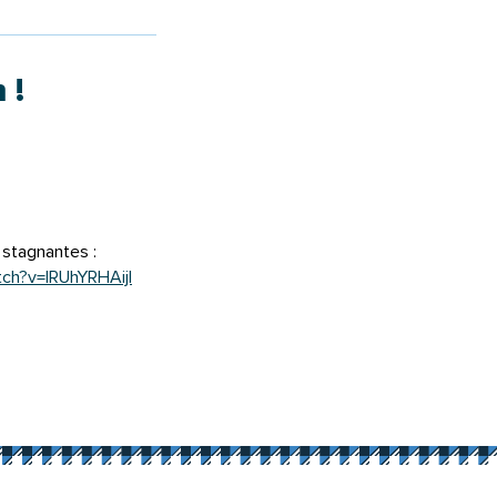
 !
 dans un nouvel onglet)
n nouvel onglet)
ns un nouvel onglet)
 stagnantes :
ch?v=IRUhYRHAijI