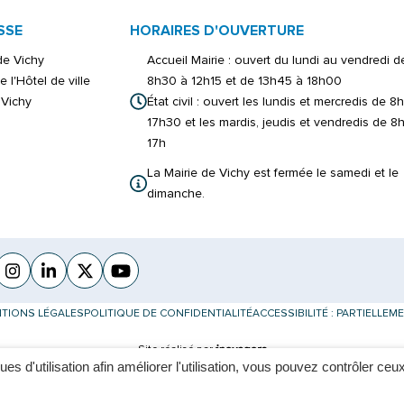
SSE
HORAIRES D'OUVERTURE
 de Vichy
Accueil Mairie : ouvert du lundi au vendredi d
e l'Hôtel de ville
8h30 à 12h15 et de 13h45 à 18h00
Vichy
État civil : ouvert les lundis et mercredis de 8
17h30 et les mardis, jeudis et vendredis de 8
17h
La Mairie de Vichy est fermée le samedi et le
dimanche.
cebook
verture dans un nouvel onglet)
Instagram
(ouverture dans un nouvel onglet)
Linkedin
(ouverture dans un nouvel onglet)
X (Twitter)
(ouverture dans un nouvel onglet)
YouTube
(ouverture dans un nouvel onglet)
TIONS LÉGALES
POLITIQUE DE CONFIDENTIALITÉ
ACCESSIBILITÉ : PARTIELLE
Inovagora (ouverture dans un nouvel 
Site réalisé par
ques d'utilisation afin améliorer l'utilisation, vous pouvez contrôler ceu
plus tard.