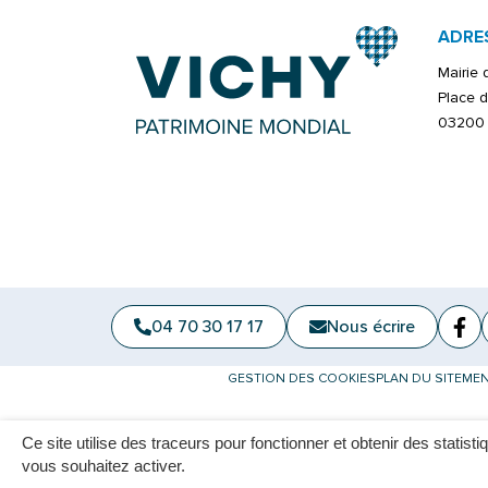
ADRE
Mairie
Place d
03200 
04 70 30 17 17
Nous écrire
Fa
(ou
GESTION DES COOKIES
PLAN DU SITE
MEN
Ce site utilise des traceurs pour fonctionner et obtenir des statisti
vous souhaitez activer.
L'assistant est momentanément indisponible. Merci de réessayer 