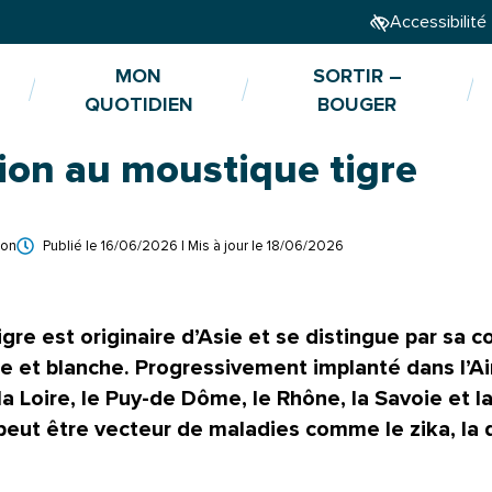
Accessibilité
MON
SORTIR –
QUOTIDIEN
BOUGER
ion au moustique tigre
n au moustique tigre
ion
Publié le
16/06/2026
| Mis à jour le
18/06/2026
igre
est originaire d’Asie et se distingue par sa c
e et blanche. Progressivement implanté dans l’Ain
 la Loire, le Puy-de Dôme, le Rhône, la Savoie et 
l peut être vecteur de maladies comme le
zika
, la