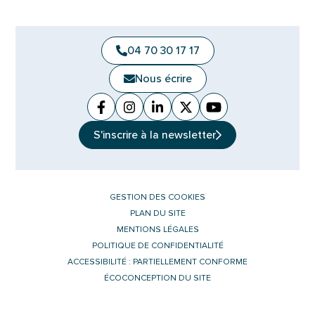
04 70 30 17 17
Nous écrire
Facebook
(ouverture dans un nouvel onglet)
Instagram
(ouverture dans un nouvel ongle
Linkedin
(ouverture dans un nouvel 
X (Twitter)
(ouverture dans un no
YouTube
(ouverture dans u
S'inscrire à la
newsletter
GESTION DES COOKIES
PLAN DU SITE
MENTIONS LÉGALES
POLITIQUE DE CONFIDENTIALITÉ
ACCESSIBILITÉ : PARTIELLEMENT CONFORME
ÉCOCONCEPTION DU SITE