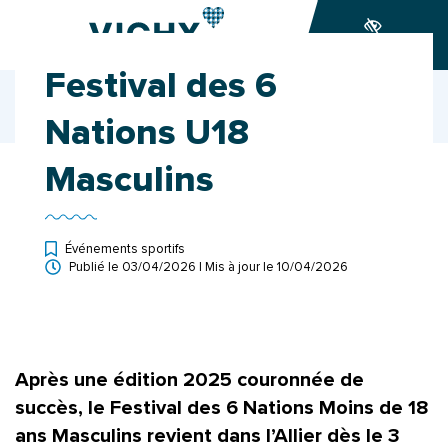
Gestion des traceurs
Aller
Aller
Aller
à
au
au
Accessibilité
la
contenu
pied
Festival des 6
navigation
de
Accueil
Ma ville
Actualités
page
Festival des 6 Nations U18 Masculins
Nations U18
Masculins
Événements sportifs
Publié le
03/04/2026
| Mis à jour le
10/04/2026
Après une édition 2025 couronnée de
succès, le Festival des 6 Nations Moins de 18
ans Masculins revient dans l’Allier dès le 3