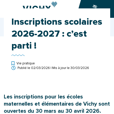
Gestion des traceurs
Aller
Aller
Aller
à
au
au
Accessibilité
la
contenu
pied
Inscriptions scolaires
navigation
de
Accueil
Ma ville
Actualités
page
Inscriptions scolaires 2026-2027 : c’est parti !
2026-2027 : c’est
parti !
Vie pratique
Publié le
02/03/2026
| Mis à jour le
30/03/2026
Les inscriptions pour les écoles
maternelles et élémentaires de Vichy sont
ouvertes du 30 mars au 30 avril 2026.