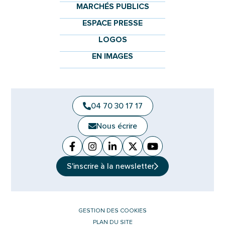
MARCHÉS PUBLICS
ESPACE PRESSE
LOGOS
EN IMAGES
04 70 30 17 17
Nous écrire
Facebook
(ouverture dans un nouvel onglet)
Instagram
(ouverture dans un nouvel ongle
Linkedin
(ouverture dans un nouvel 
X (Twitter)
(ouverture dans un no
YouTube
(ouverture dans u
S'inscrire à la
newsletter
GESTION DES COOKIES
PLAN DU SITE