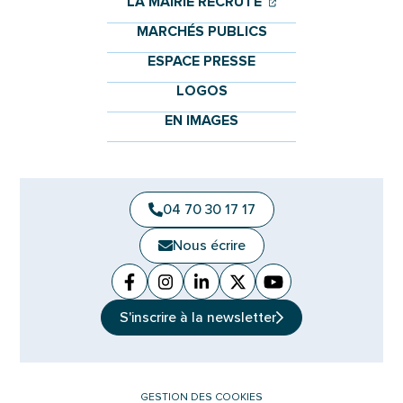
(OUVERTURE DANS 
(OUVERTURE DAN
LA MAIRIE RECRUTE
MARCHÉS PUBLICS
ESPACE PRESSE
LOGOS
EN IMAGES
04 70 30 17 17
Nous écrire
Facebook
(ouverture dans un nouvel onglet)
Instagram
(ouverture dans un nouvel ongle
Linkedin
(ouverture dans un nouvel 
X (Twitter)
(ouverture dans un no
YouTube
(ouverture dans u
S'inscrire à la
newsletter
GESTION DES COOKIES