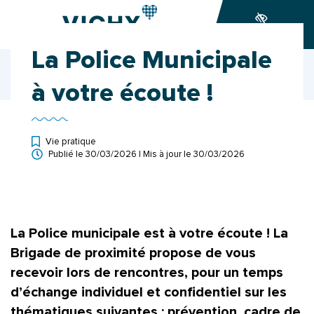
Gestion des traceurs
Aller
Aller
Aller
à
au
au
Accessibilité
la
contenu
pied
La Police Municipale
navigation
de
Accueil
Ma ville
Actualités
page
La Police Municipale à votre écoute !
à votre écoute !
Vie pratique
Publié le
30/03/2026
| Mis à jour le
30/03/2026
La Police municipale est à votre écoute ! La
Brigade de proximité propose de vous
recevoir lors de rencontres, pour un temps
d’échange individuel et confidentiel sur les
thématiques suivantes : prévention, cadre de