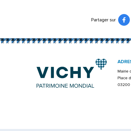
Partager sur
Pa
(ou
ADRE
Mairie
Place d
03200 