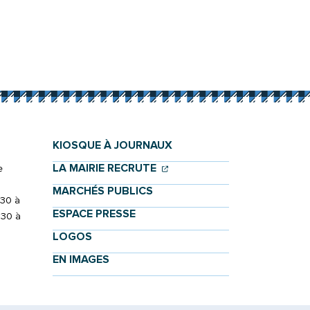
KIOSQUE À JOURNAUX
(OUVERTURE DANS UN NOU
(OUVERTURE DANS UN NO
LA MAIRIE RECRUTE
e
MARCHÉS PUBLICS
h30 à
ESPACE PRESSE
h30 à
LOGOS
EN IMAGES