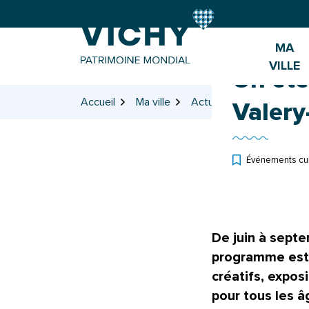
Gestion des traceurs
Aller
Aller
Aller
à
au
au
la
contenu
pied
MA
navigation
de
VILLE
page
Un été
Accueil
Ma ville
Actualités
Un été d
Valery
Événements cul
De juin à sept
programme estiva
créatifs, expos
pour tous les â