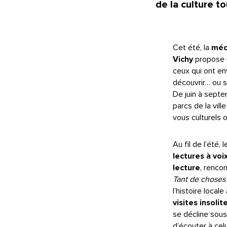
de la culture to
Cet été, la
méd
Vichy
propose 
ceux qui ont env
découvrir… ou 
De juin à sept
parcs de la vil
vous culturels 
Au fil de l’été,
lectures à voi
lecture
, renco
Tant de choses 
l’histoire loca
visites insolit
se décline sous
d’écouter à cel