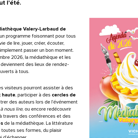
ut l’été.
iathèque Valery-Larbaud de
un programme foisonnant pour tous
ie de lire, jouer, créer, écouter,
simplement passer un bon moment.
embre 2026, la médiathèque et les
le deviennent des lieux de rendez-
ouverts à tous.
 les visiteurs pourront assister à des
x haute
, participer à des
cercles de
ntrer des auteurs lors de l’événement
à nous lire
, ou encore redécouvrir
le à travers des conférences et des
es
de la médiathèque. La littérature
 toutes ses formes, du plaisir
ui d’échanger.