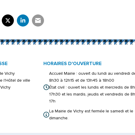
rtager sur Facebook
verture dans un nouvel onglet)
Partager sur X (Twitter)
(ouverture dans un nouvel onglet)
Partager sur LinkedIn
(ouverture dans un nouvel onglet)
Partager par e-mail
(ouverture dans un nouvel onglet)
SSE
HORAIRES D'OUVERTURE
 de Vichy
Accueil Mairie : ouvert du lundi au vendredi d
e l'Hôtel de ville
8h30 à 12h15 et de 13h45 à 18h00
Vichy
État civil : ouvert les lundis et mercredis de 8
17h30 et les mardis, jeudis et vendredis de 8
17h
La Mairie de Vichy est fermée le samedi et le
dimanche.