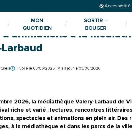
Accessibilité
MON
SORTIR –
QUOTIDIEN
BOUGER
 d’animations à la médiat
’animations à la médiathèque Valery-Larbaud
-Larbaud
turels
Publié le
03/06/2026
| Mis à jour le
03/06/2026
embre 2026, la médiathèque Valery-Larbaud de V
l riche et varié : lectures, rencontres littéraires
itions, spectacles et animations en plein air. Des
ges, à la médiathèque et dans les parcs de la ville