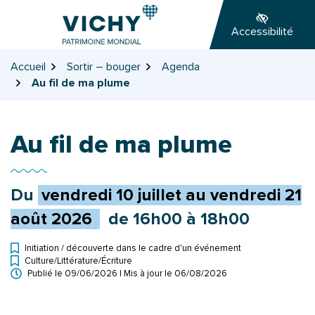
Gestion des traceurs
Aller
Aller
Aller
à
au
au
Accessibilité
la
contenu
pied
navigation
de
Accueil
Sortir – bouger
Agenda
page
Au fil de ma plume
Au fil de ma plume
Du
vendredi
10
juillet
au
vendredi
21
août
2026
de 16h00 à 18h00
Initiation / découverte dans le cadre d'un événement
Culture
/
Littérature
/
Écriture
Types d'événement
Publié le
09/06/2026
| Mis à jour le
06/08/2026