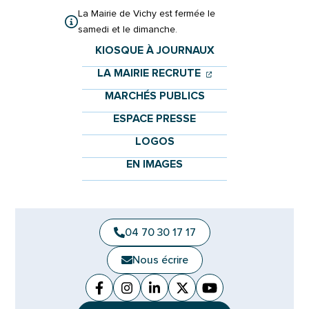
La Mairie de Vichy est fermée le
samedi et le dimanche.
KIOSQUE À JOURNAUX
(OUVERTURE DANS 
(OUVERTURE DAN
LA MAIRIE RECRUTE
MARCHÉS PUBLICS
ESPACE PRESSE
LOGOS
EN IMAGES
04 70 30 17 17
Nous écrire
Facebook
(ouverture dans un nouvel onglet)
Instagram
(ouverture dans un nouvel ongle
Linkedin
(ouverture dans un nouvel 
X (Twitter)
(ouverture dans un no
YouTube
(ouverture dans u