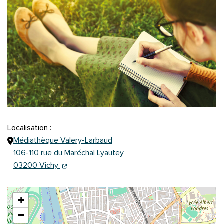
Localisation :
Médiathèque Valery-Larbaud
106-110 rue du Maréchal Lyautey
(ouverture dans un nouvel onglet)
(ouverture dans un nouvel onglet)
03200 Vichy
+
−