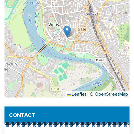
Leaflet
|
©
OpenStreetMap
Informations complémentaires
CONTACT