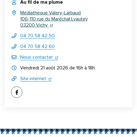
Au fil de ma plume
Médiathèque Valery-Larbaud
106-110 rue du Maréchal Lyautey
(ouverture dans un nouvel onglet)
(ouverture dans un nouvel onglet)
03200 Vichy
04 70 58 42 50
04 70 58 42 60
(ouverture dans un nouvel onglet)
Nous contacter
Horraires d'ouverture
Vendredi 21 août 2026 de 16h à 18h.
(ouverture dans un nouvel onglet)
(ouverture dans un nouvel onglet)
Site internet
Informations complémentaires