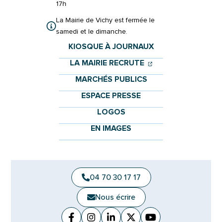
17h
La Mairie de Vichy est fermée le
samedi et le dimanche.
KIOSQUE À JOURNAUX
(OUVERTURE DANS 
(OUVERTURE DAN
LA MAIRIE RECRUTE
MARCHÉS PUBLICS
ESPACE PRESSE
LOGOS
EN IMAGES
04 70 30 17 17
Nous écrire