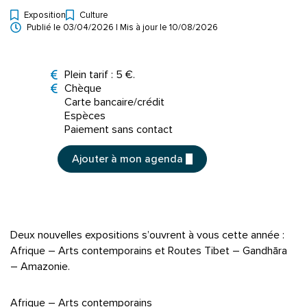
Exposition
Culture
Types d'événement
Publié le
03/04/2026
| Mis à jour le
10/08/2026
Tarifs
Plein tarif : 5 €.
Moyens de paiement
Chèque
Carte bancaire/crédit
Espèces
Paiement sans contact
Ajouter à mon agenda
Deux nouvelles expositions s’ouvrent à vous cette année :
Afrique – Arts contemporains et Routes Tibet – Gandhāra
– Amazonie.
Afrique – Arts contemporains