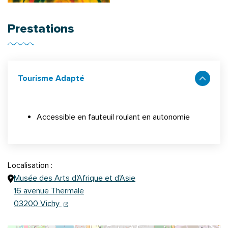
Prestations
Tourisme Adapté
Accessible en fauteuil roulant en autonomie
Localisation :
Musée des Arts d'Afrique et d'Asie
16 avenue Thermale
(ouverture dans un nouvel onglet)
(ouverture dans un nouvel onglet)
03200 Vichy