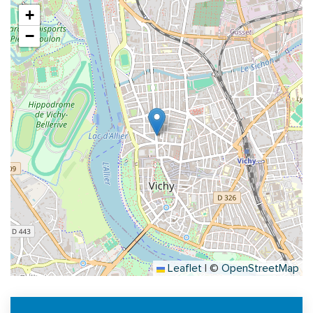
+
−
Leaflet
|
©
OpenStreetMap
Informations complémentaires