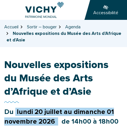
Gestion des traceurs
Aller
Aller
Aller
à
au
au
Accessibilité
la
contenu
pied
navigation
de
Accueil
Sortir – bouger
Agenda
page
Nouvelles expositions du Musée des Arts d’Afrique
et d’Asie
Nouvelles expositions
du Musée des Arts
d’Afrique et d’Asie
Du
lundi
20
juillet
au
dimanche
01
novembre
2026
de 14h00 à 18h00