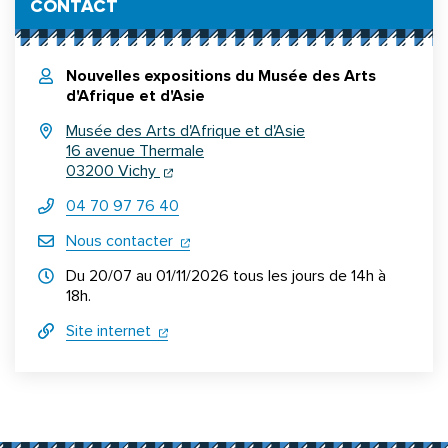
CONTACT
Nouvelles expositions du Musée des Arts
d'Afrique et d'Asie
Musée des Arts d'Afrique et d'Asie
16 avenue Thermale
(ouverture dans un nouvel onglet)
(ouverture dans un nouvel onglet)
03200 Vichy
04 70 97 76 40
(ouverture dans un nouvel onglet)
Nous contacter
Horraires d'ouverture
Du 20/07 au 01/11/2026 tous les jours de 14h à
18h.
(ouverture dans un nouvel onglet)
(ouverture dans un nouvel onglet)
Site internet
Informations complémentaires