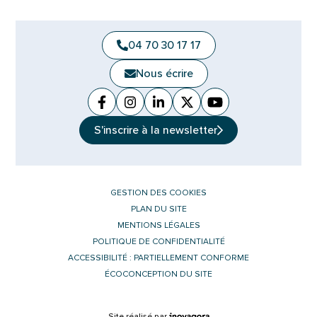
04 70 30 17 17
Nous écrire
Facebook
(ouverture dans un nouvel onglet)
Instagram
(ouverture dans un nouvel ongle
Linkedin
(ouverture dans un nouvel 
X (Twitter)
(ouverture dans un no
YouTube
(ouverture dans u
S'inscrire à la
newsletter
GESTION DES COOKIES
PLAN DU SITE
MENTIONS LÉGALES
POLITIQUE DE CONFIDENTIALITÉ
ACCESSIBILITÉ : PARTIELLEMENT CONFORME
ÉCOCONCEPTION DU SITE
Inovagora (ouverture dans un nouvel 
Site réalisé par