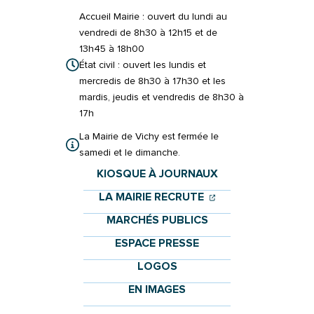
Accueil Mairie : ouvert du lundi au
vendredi de 8h30 à 12h15 et de
13h45 à 18h00
État civil : ouvert les lundis et
mercredis de 8h30 à 17h30 et les
mardis, jeudis et vendredis de 8h30 à
17h
La Mairie de Vichy est fermée le
samedi et le dimanche.
KIOSQUE À JOURNAUX
(OUVERTURE DANS 
(OUVERTURE DAN
LA MAIRIE RECRUTE
MARCHÉS PUBLICS
ESPACE PRESSE
LOGOS
EN IMAGES