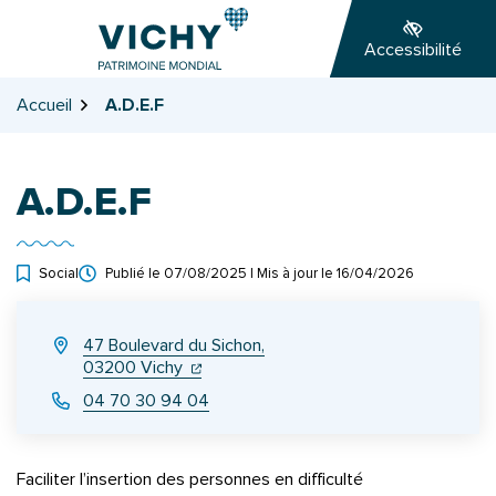
Gestion des traceurs
Aller
Aller
Aller
à
au
au
Accessibilité
la
contenu
pied
navigation
de
Accueil
A.D.E.F
page
A.D.E.F
Social
Publié le
07/08/2025
| Mis à jour le
16/04/2026
INFOS UTILES
47 Boulevard du Sichon,
(ouverture dans un nouvel onglet)
(ouverture dans un nouvel onglet)
03200 Vichy
04 70 30 94 04
Faciliter l’insertion des personnes en difficulté