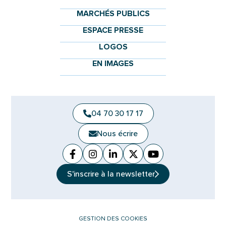
MARCHÉS PUBLICS
ESPACE PRESSE
LOGOS
EN IMAGES
04 70 30 17 17
Nous écrire
Facebook
(ouverture dans un nouvel onglet)
Instagram
(ouverture dans un nouvel ongle
Linkedin
(ouverture dans un nouvel 
X (Twitter)
(ouverture dans un no
YouTube
(ouverture dans u
S'inscrire à la
newsletter
GESTION DES COOKIES