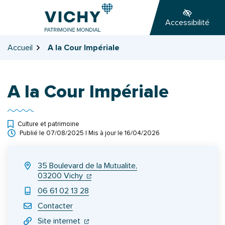
Gestion des traceurs
Aller
Aller
Aller
à
au
au
Accessibilité
la
contenu
pied
navigation
de
Accueil
A la Cour Impériale
page
A la Cour Impériale
Culture et patrimoine
Publié le
07/08/2025
| Mis à jour le
16/04/2026
INFOS UTILES
35 Boulevard de la Mutualite,
(ouverture dans un nouvel onglet)
(ouverture dans un nouvel onglet)
03200 Vichy
06 61 02 13 28
Contacter
(ouverture dans un nouvel onglet)
(ouverture dans un nouvel onglet)
Site internet