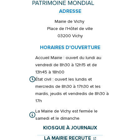
ADRESSE
Mairie de Vichy
Place de l'Hôtel de ville
03200 Vichy
HORAIRES D'OUVERTURE
Accueil Mairie : ouvert du lundi au
vendredi de 8h30 à 12h15 et de
13h45 à 18h00
État civil : ouvert les lundis et
mercredis de 8h30 à 17h30 et les
mardis, jeudis et vendredis de 8h30 à
17h
La Mairie de Vichy est fermée le
samedi et le dimanche.
KIOSQUE À JOURNAUX
(OUVERTURE DANS 
(OUVERTURE DAN
LA MAIRIE RECRUTE