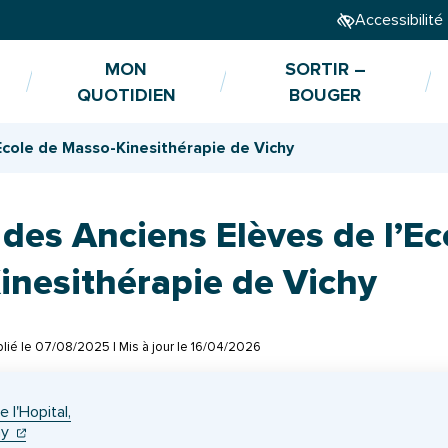
Accessibilité
MON
SORTIR –
QUOTIDIEN
BOUGER
Ecole de Masso-Kinesithérapie de Vichy
des Anciens Elèves de l’Ec
inesithérapie de Vichy
lié le
07/08/2025
| Mis à jour le
16/04/2026
 l'Hopital,
(ouverture dans un nouvel onglet)
(ouverture dans un nouvel onglet)
hy