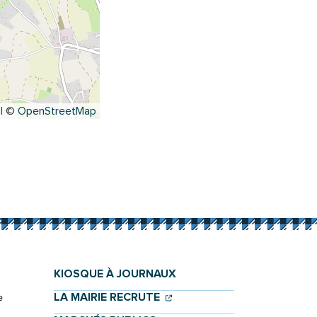
|
©
OpenStreetMap
KIOSQUE À JOURNAUX
(OUVERTURE DANS UN NOU
(OUVERTURE DANS UN NO
LA MAIRIE RECRUTE
e