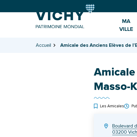
Gestion des traceurs
Aller
Aller
Aller
à
au
au
la
contenu
pied
MA
navigation
de
VILLE
page
Accueil
Amicale des Anciens Elèves de l’
Amicale 
Masso-K
Les Amicales
Pub
INFOS UTILES
Boulevard de
03200 Vic