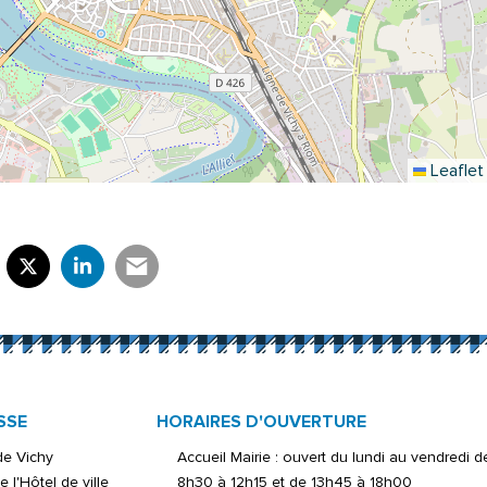
Leaflet
rtager sur Facebook
verture dans un nouvel onglet)
Partager sur X (Twitter)
(ouverture dans un nouvel onglet)
Partager sur LinkedIn
(ouverture dans un nouvel onglet)
Partager par e-mail
(ouverture dans un nouvel onglet)
SSE
HORAIRES D'OUVERTURE
 de Vichy
Accueil Mairie : ouvert du lundi au vendredi d
e l'Hôtel de ville
8h30 à 12h15 et de 13h45 à 18h00