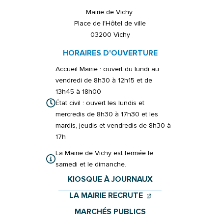
Mairie de Vichy
Place de l'Hôtel de ville
03200 Vichy
HORAIRES D'OUVERTURE
Accueil Mairie : ouvert du lundi au
vendredi de 8h30 à 12h15 et de
13h45 à 18h00
État civil : ouvert les lundis et
mercredis de 8h30 à 17h30 et les
mardis, jeudis et vendredis de 8h30 à
17h
La Mairie de Vichy est fermée le
samedi et le dimanche.
KIOSQUE À JOURNAUX
(OUVERTURE DANS 
(OUVERTURE DAN
LA MAIRIE RECRUTE
MARCHÉS PUBLICS