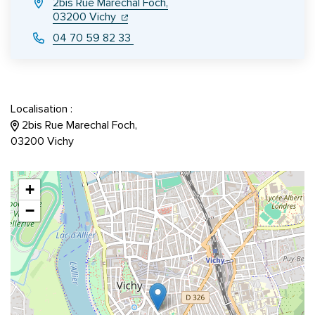
2bis Rue Marechal Foch,
(ouverture dans un nouvel onglet)
(ouverture dans un nouvel onglet)
03200 Vichy
04 70 59 82 33
Localisation :
2bis Rue Marechal Foch,
03200 Vichy
+
−