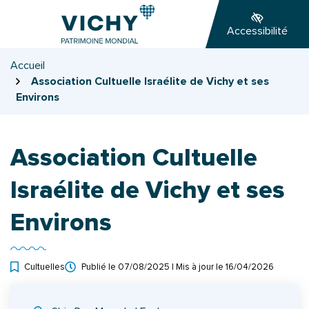
Gestion des traceurs
Aller
Aller
Aller
à
au
au
Accessibilité
la
contenu
pied
navigation
de
Accueil
page
Association Cultuelle Israélite de Vichy et ses
Environs
Association Cultuelle
Israélite de Vichy et ses
Environs
Cultuelles
Publié le
07/08/2025
| Mis à jour le
16/04/2026
INFOS UTILES