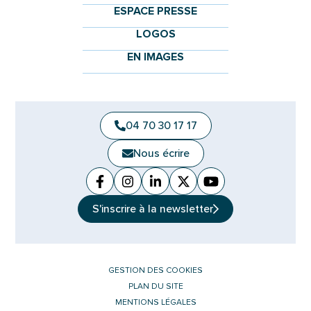
ESPACE PRESSE
LOGOS
EN IMAGES
04 70 30 17 17
Nous écrire
Facebook
(ouverture dans un nouvel onglet)
Instagram
(ouverture dans un nouvel ongle
Linkedin
(ouverture dans un nouvel 
X (Twitter)
(ouverture dans un no
YouTube
(ouverture dans u
S'inscrire à la
newsletter
GESTION DES COOKIES
PLAN DU SITE
MENTIONS LÉGALES