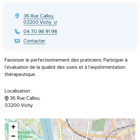
INFOS UTILES
36 Rue Callou,
(ouverture dans un nouvel onglet)
(ouverture dans un nouvel onglet)
03200 Vichy
04 70 98 91 98
Contacter
Favoriser le perfectionnement des praticiens, Participer à
l’évaluation de la qualité des soins et à l’expérimentation
thérapeutique.
Localisation :
36 Rue Callou,
03200 Vichy
+
−