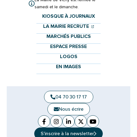
samedi et le dimanche.
KIOSQUE À JOURNAUX
(OUVERTURE DANS 
(OUVERTURE DAN
LA MAIRIE RECRUTE
MARCHÉS PUBLICS
ESPACE PRESSE
LOGOS
EN IMAGES
04 70 30 17 17
Nous écrire
Facebook
(ouverture dans un nouvel onglet)
Instagram
(ouverture dans un nouvel ongle
Linkedin
(ouverture dans un nouvel 
X (Twitter)
(ouverture dans un no
YouTube
(ouverture dans u
S'inscrire à la
newsletter