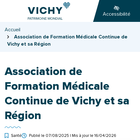
Gestion des traceurs
Aller
Aller
Aller
à
au
au
Accessibilité
la
contenu
pied
navigation
de
Accueil
page
Association de Formation Médicale Continue de
Vichy et sa Région
Association de
Formation Médicale
Continue de Vichy et sa
Région
Santé
Publié le
07/08/2025
| Mis à jour le
16/04/2026