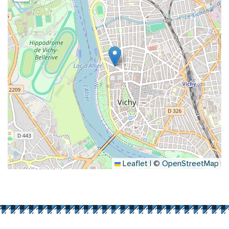
Leaflet
|
©
OpenStreetMap