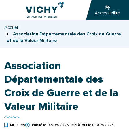
Gestion des traceurs
Aller
Aller
Aller
à
au
au
Accessibilité
la
contenu
pied
navigation
de
Accueil
page
Association Départementale des Croix de Guerre
et de la Valeur Militaire
Association
Départementale des
Croix de Guerre et de la
Valeur Militaire
Militaires
Publié le
07/08/2025
| Mis à jour le
07/08/2025