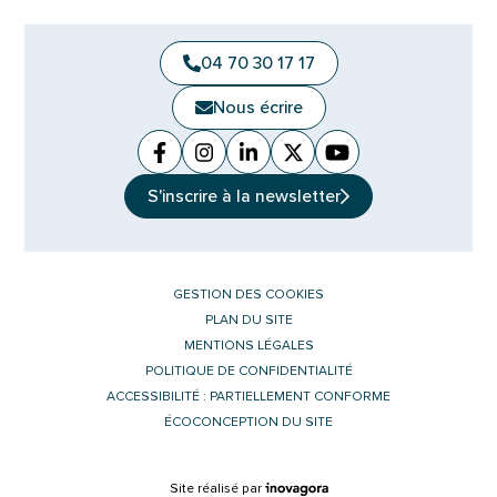
04 70 30 17 17
Nous écrire
Facebook
(ouverture dans un nouvel onglet)
Instagram
(ouverture dans un nouvel ongle
Linkedin
(ouverture dans un nouvel 
X (Twitter)
(ouverture dans un no
YouTube
(ouverture dans u
S'inscrire à la
newsletter
GESTION DES COOKIES
PLAN DU SITE
MENTIONS LÉGALES
POLITIQUE DE CONFIDENTIALITÉ
ACCESSIBILITÉ : PARTIELLEMENT CONFORME
ÉCOCONCEPTION DU SITE
Inovagora (ouverture dans un nouvel 
Site réalisé par