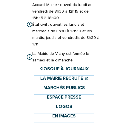
Accueil Mairie : ouvert du lundi au
vendredi de 8h30 à 12h15 et de
13h45 à 18h00
État civil : ouvert les lundis et
mercredis de 8h30 à 17h30 et les
mardis, jeudis et vendredis de 8h30 à
17h
La Mairie de Vichy est fermée le
samedi et le dimanche.
KIOSQUE À JOURNAUX
(OUVERTURE DANS 
(OUVERTURE DAN
LA MAIRIE RECRUTE
MARCHÉS PUBLICS
ESPACE PRESSE
LOGOS
EN IMAGES