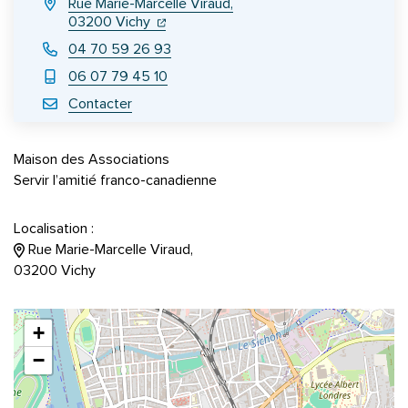
Rue Marie-Marcelle Viraud,
(ouverture dans un nouvel onglet)
(ouverture dans un nouvel onglet)
03200 Vichy
04 70 59 26 93
06 07 79 45 10
Contacter
Maison des Associations
Servir l’amitié franco-canadienne
Localisation :
Rue Marie-Marcelle Viraud,
03200 Vichy
+
−