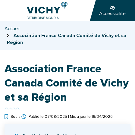
Gestion des traceurs
Aller
Aller
Aller
à
au
au
Accessibilité
la
contenu
pied
navigation
de
Accueil
page
Association France Canada Comité de Vichy et sa
Région
Association France
Canada Comité de Vichy
et sa Région
Social
Publié le
07/08/2025
| Mis à jour le
16/04/2026
INFOS UTILES