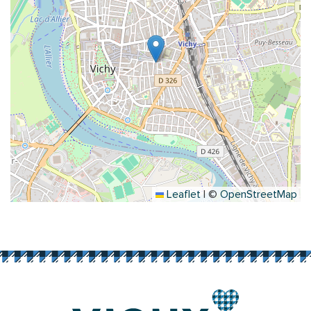
Leaflet
|
©
OpenStreetMap