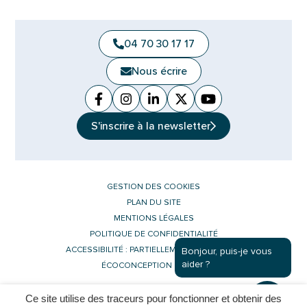
04 70 30 17 17
Nous écrire
Facebook
(ouverture dans un nouvel onglet)
Instagram
(ouverture dans un nouvel ongle
Linkedin
(ouverture dans un nouvel 
X (Twitter)
(ouverture dans un no
YouTube
(ouverture dans u
S'inscrire à la
newsletter
GESTION DES COOKIES
PLAN DU SITE
MENTIONS LÉGALES
POLITIQUE DE CONFIDENTIALITÉ
ACCESSIBILITÉ : PARTIELLEMENT CONFORME
Bonjour, puis-je vous
aider ?
ÉCOCONCEPTION DU SITE
Ce site utilise des traceurs pour fonctionner et obtenir des
Inovagora (ouverture dans un nouvel 
Site réalisé par