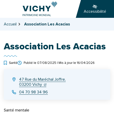
Gestion des traceurs
Aller
Aller
Aller
à
au
au
Accessibilité
la
contenu
pied
navigation
de
Accueil
Association Les Acacias
page
Association Les Acacias
Santé
Publié le
07/08/2025
| Mis à jour le
16/04/2026
INFOS UTILES
47 Rue du Maréchal Joffre,
(ouverture dans un nouvel onglet)
(ouverture dans un nouvel onglet)
03200 Vichy
04 70 98 34 96
Santé mentale