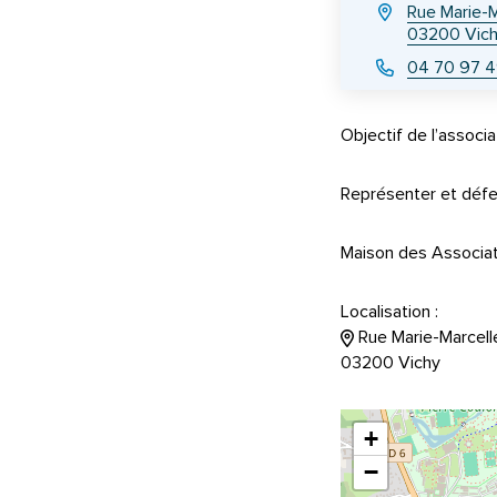
Rue Marie-M
03200 Vic
04 70 97 
Objectif de l’associat
Représenter et défen
Maison des Associa
Localisation :
Rue Marie-Marcelle
03200 Vichy
+
−