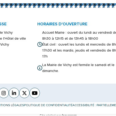
SSE
HORAIRES D'OUVERTURE
 de Vichy
Accueil Mairie : ouvert du lundi au vendredi d
e l'Hôtel de ville
8h30 à 12h15 et de 13h45 à 18h00
Vichy
État civil : ouvert les lundis et mercredis de 8
17h30 et les mardis, jeudis et vendredis de 8
17h
La Mairie de Vichy est fermée le samedi et le
dimanche.
cebook
verture dans un nouvel onglet)
Instagram
(ouverture dans un nouvel onglet)
Linkedin
(ouverture dans un nouvel onglet)
X (Twitter)
(ouverture dans un nouvel onglet)
YouTube
(ouverture dans un nouvel onglet)
TIONS LÉGALES
POLITIQUE DE CONFIDENTIALITÉ
ACCESSIBILITÉ : PARTIELLE
Inovagora (ouverture dans un nouvel 
Site réalisé par