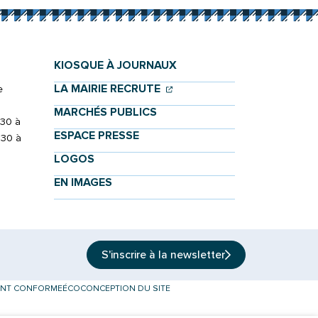
KIOSQUE À JOURNAUX
(OUVERTURE DANS UN NOU
(OUVERTURE DANS UN NO
LA MAIRIE RECRUTE
e
MARCHÉS PUBLICS
h30 à
ESPACE PRESSE
h30 à
LOGOS
EN IMAGES
S'inscrire à la
newsletter
MENT CONFORME
ÉCOCONCEPTION DU SITE
onglet)