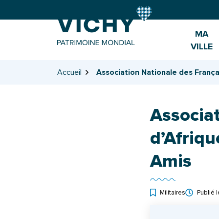
Gestion des traceurs
Aller
Aller
Aller
à
au
au
la
contenu
pied
MA
navigation
de
VILLE
page
Accueil
Association Nationale des França
Associat
d’Afriqu
Amis
Militaires
Publié 
INFOS UTILES