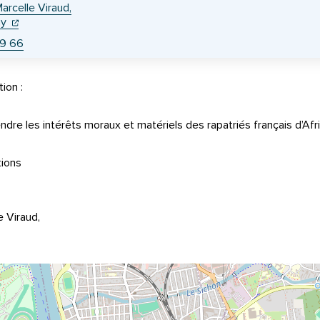
arcelle Viraud,
(ouverture dans un nouvel onglet)
(ouverture dans un nouvel onglet)
hy
49 66
ion :
dre les intérêts moraux et matériels des rapatriés français d’Afr
tions
 Viraud,