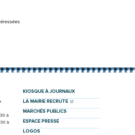
ntéressées
KIOSQUE À JOURNAUX
(OUVERTURE DANS UN NOU
(OUVERTURE DANS UN NO
LA MAIRIE RECRUTE
e
MARCHÉS PUBLICS
h30 à
ESPACE PRESSE
h30 à
LOGOS