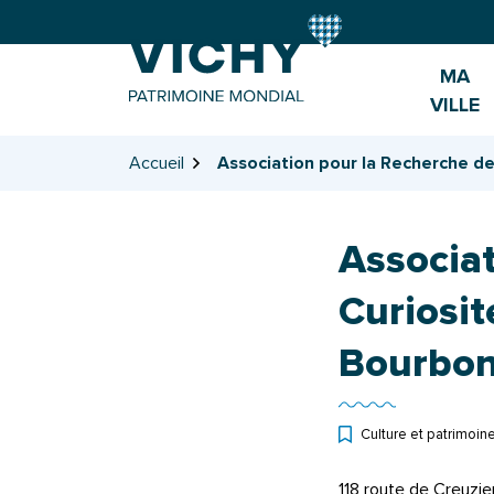
Gestion des traceurs
Aller
Aller
Aller
à
au
au
la
contenu
pied
MA
navigation
de
VILLE
page
Accueil
Association pour la Recherche de
Associat
Curiosit
Bourbon
Culture et patrimoin
118 route de Creuzie