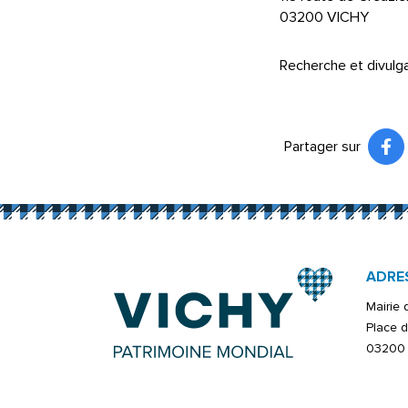
03200 VICHY
Recherche et divulg
Partager sur
Pa
(ou
ADRE
Mairie
Place d
03200 