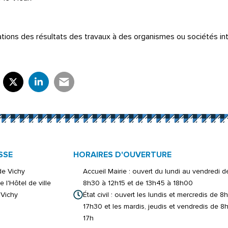
ations des résultats des travaux à des organismes ou sociétés i
rtager sur Facebook
verture dans un nouvel onglet)
Partager sur X (Twitter)
(ouverture dans un nouvel onglet)
Partager sur LinkedIn
(ouverture dans un nouvel onglet)
Partager par e-mail
(ouverture dans un nouvel onglet)
SSE
HORAIRES D'OUVERTURE
 de Vichy
Accueil Mairie : ouvert du lundi au vendredi d
e l'Hôtel de ville
8h30 à 12h15 et de 13h45 à 18h00
Vichy
État civil : ouvert les lundis et mercredis de 8
17h30 et les mardis, jeudis et vendredis de 8
17h