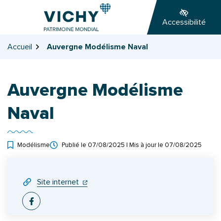
Gestion des traceurs
Aller
Aller
Aller
à
au
au
Accessibilité
la
contenu
pied
navigation
de
Accueil
Auvergne Modélisme Naval
page
Auvergne Modélisme
Naval
Modélisme
Publié le
07/08/2025
| Mis à jour le
07/08/2025
INFOS UTILES
(ouverture dans un nouvel onglet)
(ouverture dans un nouvel onglet)
Site internet
Facebook