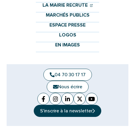
(OUVERTURE DANS 
(OUVERTURE DAN
LA MAIRIE RECRUTE
MARCHÉS PUBLICS
ESPACE PRESSE
LOGOS
EN IMAGES
04 70 30 17 17
Nous écrire
Facebook
(ouverture dans un nouvel onglet)
Instagram
(ouverture dans un nouvel ongle
Linkedin
(ouverture dans un nouvel 
X (Twitter)
(ouverture dans un no
YouTube
(ouverture dans u
S'inscrire à la
newsletter