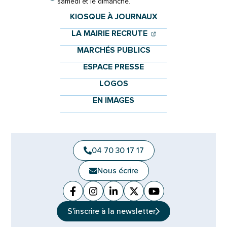
samedi et le dimanche.
KIOSQUE À JOURNAUX
(OUVERTURE DANS 
(OUVERTURE DAN
LA MAIRIE RECRUTE
MARCHÉS PUBLICS
ESPACE PRESSE
LOGOS
EN IMAGES
04 70 30 17 17
Nous écrire
Facebook
(ouverture dans un nouvel onglet)
Instagram
(ouverture dans un nouvel ongle
Linkedin
(ouverture dans un nouvel 
X (Twitter)
(ouverture dans un no
YouTube
(ouverture dans u
S'inscrire à la
newsletter