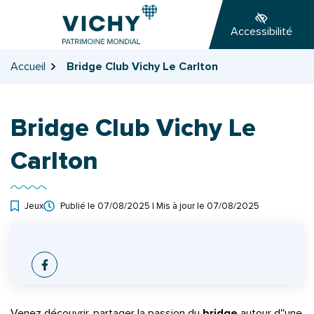
Gestion des traceurs
Aller
Aller
Aller
à
au
au
Accessibilité
la
contenu
pied
navigation
de
Accueil
Bridge Club Vichy Le Carlton
page
Bridge Club Vichy Le
Carlton
Jeux
Publié le
07/08/2025
| Mis à jour le
07/08/2025
INFOS UTILES
Facebook
Venez découvrir, partager la passion du
bridge
autour d''une