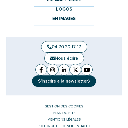
LOGOS
EN IMAGES
04 70 30 17 17
Nous écrire
Facebook
(ouverture dans un nouvel onglet)
Instagram
(ouverture dans un nouvel ongle
Linkedin
(ouverture dans un nouvel 
X (Twitter)
(ouverture dans un no
YouTube
(ouverture dans u
S'inscrire à la
newsletter
GESTION DES COOKIES
PLAN DU SITE
MENTIONS LÉGALES
POLITIQUE DE CONFIDENTIALITÉ