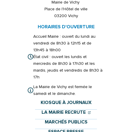
Mairie de Vichy
Place de l'Hôtel de ville
03200 Vichy
HORAIRES D'OUVERTURE
Accueil Mairie : ouvert du lundi au
vendredi de 8h30 à 12h15 et de
13h45 à 18h00
État civil : ouvert les lundis et
mercredis de 8h30 à 17h30 et les
mardis, jeudis et vendredis de 8h30 à
17h
La Mairie de Vichy est fermée le
samedi et le dimanche.
KIOSQUE À JOURNAUX
(OUVERTURE DANS 
(OUVERTURE DAN
LA MAIRIE RECRUTE
MARCHÉS PUBLICS
ESPACE PRESSE