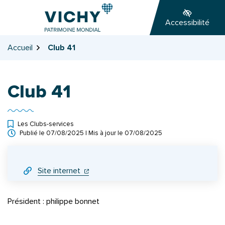
Gestion des traceurs
Aller
Aller
Aller
à
au
au
Accessibilité
la
contenu
pied
navigation
de
Accueil
Club 41
page
Club 41
Les Clubs-services
Publié le
07/08/2025
| Mis à jour le
07/08/2025
INFOS UTILES
(ouverture dans un nouvel onglet)
(ouverture dans un nouvel onglet)
Site internet
Président : philippe bonnet