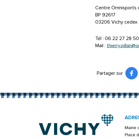
Centre Omnisports 
BP 92617
03206 Vichy cedex
Tél : 06 22 27 28 50
Mail :
thierry.pillan@o
Partager sur
Pa
(ou
ADRE
Mairie
Place d