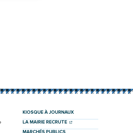
KIOSQUE À JOURNAUX
(OUVERTURE DANS UN NOU
(OUVERTURE DANS UN NO
LA MAIRIE RECRUTE
e
MARCHÉS PUBLICS