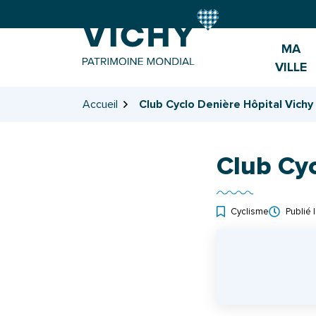
Gestion des traceurs
Aller
Aller
Aller
à
au
au
la
contenu
pied
MA
navigation
de
VILLE
page
Accueil
Club Cyclo Denière Hôpital Vichy
Club Cyc
Cyclisme
Publié 
INFOS UTILES