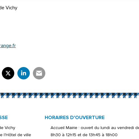
de Vichy
range.fr
rtager sur Facebook
verture dans un nouvel onglet)
Partager sur X (Twitter)
(ouverture dans un nouvel onglet)
Partager sur LinkedIn
(ouverture dans un nouvel onglet)
Partager par e-mail
(ouverture dans un nouvel onglet)
SSE
HORAIRES D'OUVERTURE
 de Vichy
Accueil Mairie : ouvert du lundi au vendredi d
e l'Hôtel de ville
8h30 à 12h15 et de 13h45 à 18h00