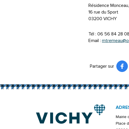
Résidence Monceau, 
16 rue du Sport
03200 VICHY
Tél : 06 56 84 28 0
Email :
mtremeau@or
Partager sur
Pa
(ou
ADRE
Mairie
Place d