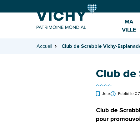
Gestion des traceurs
Aller
Aller
Aller
à
au
au
la
contenu
pied
MA
navigation
de
VILLE
page
Accueil
Club de Scrabble Vichy-Esplanad
Club de
Jeux
Publié le
07
Club de Scrabb
pour promouvoir