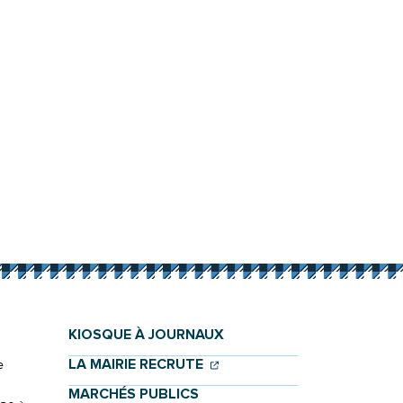
KIOSQUE À JOURNAUX
(OUVERTURE DANS UN NOU
(OUVERTURE DANS UN NO
LA MAIRIE RECRUTE
e
MARCHÉS PUBLICS