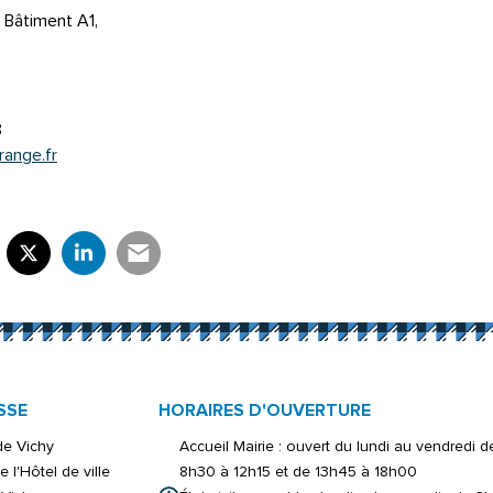
Bâtiment A1,
8
ange.fr
rtager sur Facebook
verture dans un nouvel onglet)
Partager sur X (Twitter)
(ouverture dans un nouvel onglet)
Partager sur LinkedIn
(ouverture dans un nouvel onglet)
Partager par e-mail
(ouverture dans un nouvel onglet)
SSE
HORAIRES D'OUVERTURE
 de Vichy
Accueil Mairie : ouvert du lundi au vendredi d
e l'Hôtel de ville
8h30 à 12h15 et de 13h45 à 18h00