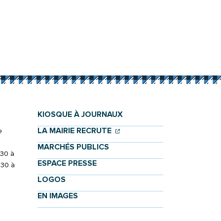
KIOSQUE À JOURNAUX
(OUVERTURE DANS UN NOU
(OUVERTURE DANS UN NO
LA MAIRIE RECRUTE
e
MARCHÉS PUBLICS
h30 à
ESPACE PRESSE
h30 à
LOGOS
EN IMAGES