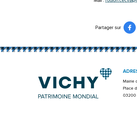
Mail :
foulon.cecva@
Partager sur
Pa
(ou
ADRE
Mairie
Place d
03200 