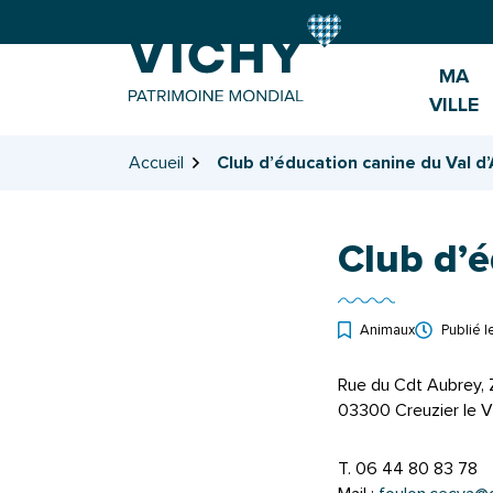
Gestion des traceurs
Aller
Aller
Aller
à
au
au
la
contenu
pied
MA
navigation
de
VILLE
page
Accueil
Club d’éducation canine du Val d’A
Club d’é
Animaux
Publié 
Rue du Cdt Aubrey, 
03300 Creuzier le V
T. 06 44 80 83 78