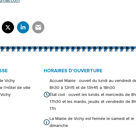
gmail.com
rtager sur Facebook
verture dans un nouvel onglet)
Partager sur X (Twitter)
(ouverture dans un nouvel onglet)
Partager sur LinkedIn
(ouverture dans un nouvel onglet)
Partager par e-mail
(ouverture dans un nouvel onglet)
SSE
HORAIRES D'OUVERTURE
 de Vichy
Accueil Mairie : ouvert du lundi au vendredi d
e l'Hôtel de ville
8h30 à 12h15 et de 13h45 à 18h00
Vichy
État civil : ouvert les lundis et mercredis de 8
17h30 et les mardis, jeudis et vendredis de 8
17h
La Mairie de Vichy est fermée le samedi et le
dimanche.