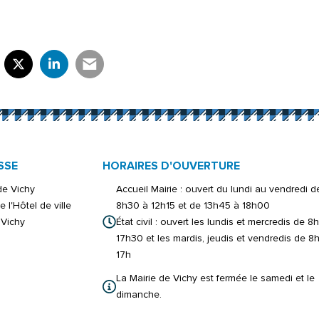
rtager sur Facebook
verture dans un nouvel onglet)
Partager sur X (Twitter)
(ouverture dans un nouvel onglet)
Partager sur LinkedIn
(ouverture dans un nouvel onglet)
Partager par e-mail
(ouverture dans un nouvel onglet)
SSE
HORAIRES D'OUVERTURE
 de Vichy
Accueil Mairie : ouvert du lundi au vendredi d
e l'Hôtel de ville
8h30 à 12h15 et de 13h45 à 18h00
Vichy
État civil : ouvert les lundis et mercredis de 8
17h30 et les mardis, jeudis et vendredis de 8
17h
La Mairie de Vichy est fermée le samedi et le
dimanche.