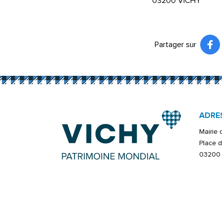
03200 VICHY
Partager sur
Pa
(ou
ADRE
Mairie
Place d
03200 