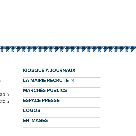
KIOSQUE À JOURNAUX
(OUVERTURE DANS UN NOU
(OUVERTURE DANS UN NO
LA MAIRIE RECRUTE
e
MARCHÉS PUBLICS
h30 à
ESPACE PRESSE
h30 à
LOGOS
EN IMAGES