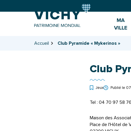
Gestion des traceurs
Aller
Aller
Aller
à
au
au
la
contenu
pied
MA
navigation
de
VILLE
page
Accueil
Club Pyramide « Mykerinos »
Club Py
Jeux
Publié le
07
Tel : 04 70 97 58 7
Maison des Associa
Place de l'Hôtel de V