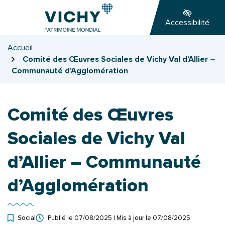
Gestion des traceurs
Aller
Aller
Aller
à
au
au
Accessibilité
la
contenu
pied
navigation
de
Accueil
page
Comité des Œuvres Sociales de Vichy Val d’Allier –
Communauté d’Agglomération
Comité des Œuvres
Sociales de Vichy Val
d’Allier – Communauté
d’Agglomération
Social
Publié le
07/08/2025
| Mis à jour le
07/08/2025