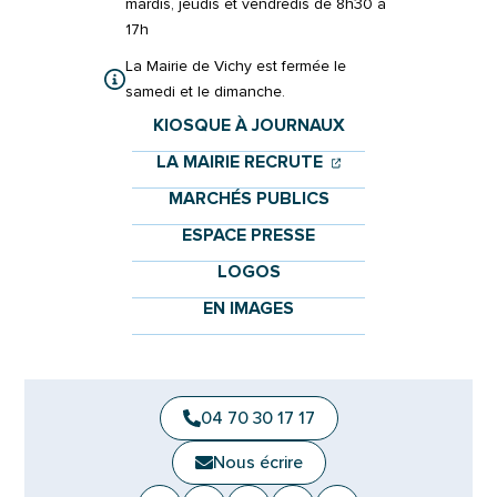
mardis, jeudis et vendredis de 8h30 à
17h
La Mairie de Vichy est fermée le
samedi et le dimanche.
KIOSQUE À JOURNAUX
(OUVERTURE DANS 
(OUVERTURE DAN
LA MAIRIE RECRUTE
MARCHÉS PUBLICS
ESPACE PRESSE
LOGOS
EN IMAGES
04 70 30 17 17
Nous écrire