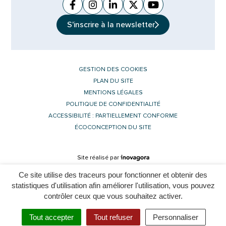
Facebook
(ouverture dans un nouvel onglet)
Instagram
(ouverture dans un nouvel ongle
Linkedin
(ouverture dans un nouvel 
X (Twitter)
(ouverture dans un no
YouTube
(ouverture dans u
S'inscrire à la
newsletter
GESTION DES COOKIES
PLAN DU SITE
MENTIONS LÉGALES
POLITIQUE DE CONFIDENTIALITÉ
ACCESSIBILITÉ : PARTIELLEMENT CONFORME
ÉCOCONCEPTION DU SITE
Inovagora (ouverture dans un nouvel 
Site réalisé par
Ce site utilise des traceurs pour fonctionner et obtenir des
statistiques d'utilisation afin améliorer l'utilisation, vous pouvez
contrôler ceux que vous souhaitez activer.
L'assistant est momentanément indisponible. Merci de réessayer
Tout accepter
Tout refuser
Personnaliser
Menu
Rechercher