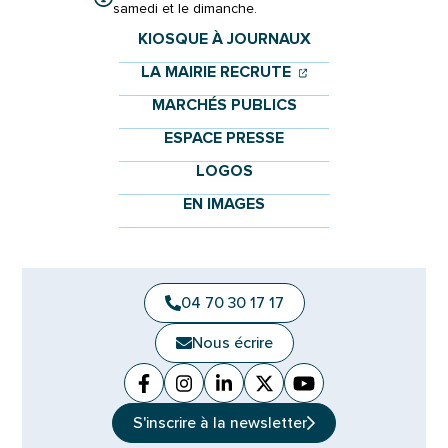
samedi et le dimanche.
KIOSQUE À JOURNAUX
(OUVERTURE DANS 
(OUVERTURE DAN
LA MAIRIE RECRUTE
MARCHÉS PUBLICS
ESPACE PRESSE
LOGOS
EN IMAGES
04 70 30 17 17
Nous écrire
Facebook
(ouverture dans un nouvel onglet)
Instagram
(ouverture dans un nouvel ongle
Linkedin
(ouverture dans un nouvel 
X (Twitter)
(ouverture dans un no
YouTube
(ouverture dans u
S'inscrire à la
newsletter