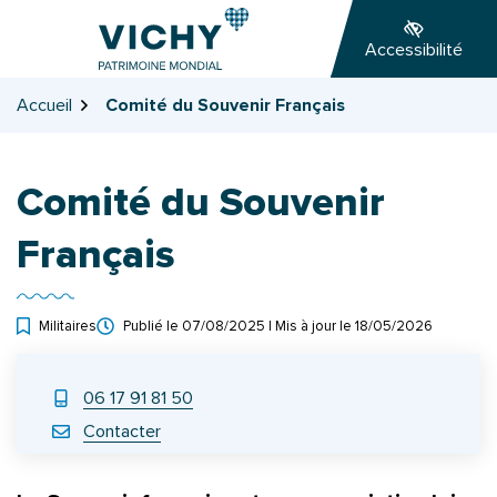
Gestion des traceurs
Aller
Aller
Aller
à
au
au
Accessibilité
la
contenu
pied
navigation
de
Accueil
Comité du Souvenir Français
page
Comité du Souvenir
Français
Militaires
Publié le
07/08/2025
| Mis à jour le
18/05/2026
INFOS UTILES
06 17 91 81 50
Contacter