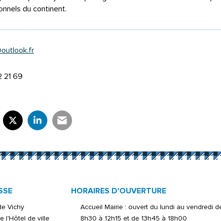
ionnels du continent.
outlook.fr
2 21 69
rtager sur Facebook
verture dans un nouvel onglet)
Partager sur X (Twitter)
(ouverture dans un nouvel onglet)
Partager sur LinkedIn
(ouverture dans un nouvel onglet)
Partager par e-mail
(ouverture dans un nouvel onglet)
SSE
HORAIRES D'OUVERTURE
 de Vichy
Accueil Mairie : ouvert du lundi au vendredi d
e l'Hôtel de ville
8h30 à 12h15 et de 13h45 à 18h00