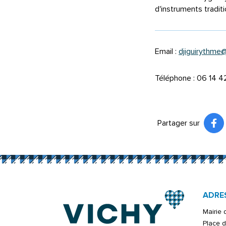
d'instruments tradit
Email :
djiguirythme@
Téléphone : 06 14 4
Partager sur
Pa
(ou
ADRE
Mairie
Place d