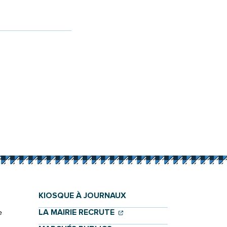
KIOSQUE À JOURNAUX
(OUVERTURE DANS UN NOU
(OUVERTURE DANS UN NO
LA MAIRIE RECRUTE
e