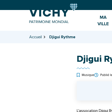
Gestion des traceurs
Aller
Aller
Aller
à
au
au
la
contenu
pied
MA
navigation
de
VILLE
page
Accueil
Djigui Rythme
Djigui 
Musique
Publié 
INFOS UTILES
L'assocation Djigui 