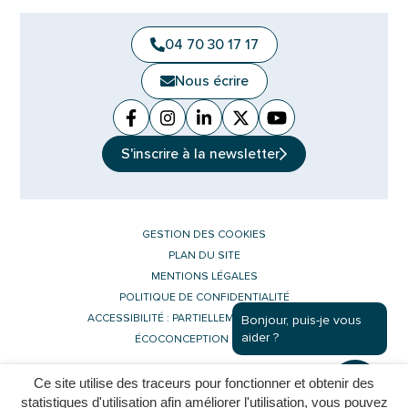
04 70 30 17 17
Nous écrire
Facebook
(ouverture dans un nouvel onglet)
Instagram
(ouverture dans un nouvel ongle
Linkedin
(ouverture dans un nouvel 
X (Twitter)
(ouverture dans un no
YouTube
(ouverture dans u
S'inscrire à la
newsletter
GESTION DES COOKIES
PLAN DU SITE
MENTIONS LÉGALES
POLITIQUE DE CONFIDENTIALITÉ
ACCESSIBILITÉ : PARTIELLEMENT CONFORME
Bonjour, puis-je vous
aider ?
ÉCOCONCEPTION DU SITE
Ce site utilise des traceurs pour fonctionner et obtenir des
Inovagora (ouverture dans un nouvel 
Site réalisé par
statistiques d'utilisation afin améliorer l'utilisation, vous pouvez