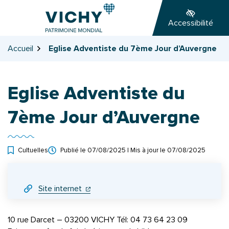
Gestion des traceurs
Aller
Aller
Aller
à
au
au
Accessibilité
la
contenu
pied
navigation
de
Accueil
Eglise Adventiste du 7ème Jour d’Auvergne
page
Eglise Adventiste du
7ème Jour d’Auvergne
Cultuelles
Publié le
07/08/2025
| Mis à jour le
07/08/2025
INFOS UTILES
(ouverture dans un nouvel onglet)
(ouverture dans un nouvel onglet)
Site internet
10 rue Darcet – 03200 VICHY Tél: 04 73 64 23 09