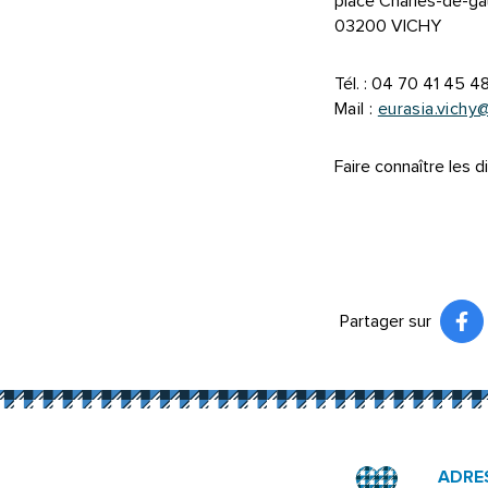
place Charles-de-ga
03200 VICHY
Tél. : 04 70 41 45 4
Mail :
eurasia.vichy
Faire connaître les d
Partager sur
Pa
(ou
ADRE