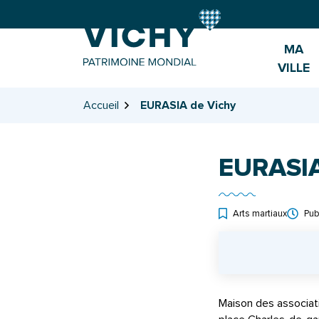
Gestion des traceurs
Aller
Aller
Aller
à
au
au
la
contenu
pied
MA
navigation
de
VILLE
page
Accueil
EURASIA de Vichy
EURASIA
Arts martiaux
Pub
INFOS UTILES
Maison des associat