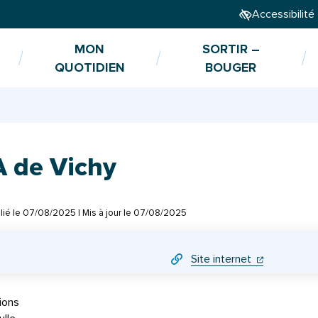
Accessibilité
MON
SORTIR –
QUOTIDIEN
BOUGER
 de Vichy
lié le
07/08/2025
| Mis à jour le
07/08/2025
(ouverture da
(ouverture 
Site internet
ions