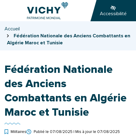
Gestion des traceurs
Aller
Aller
Aller
à
au
au
Accessibilité
la
contenu
pied
navigation
de
Accueil
page
Fédération Nationale des Anciens Combattants en
Algérie Maroc et Tunisie
Fédération Nationale
des Anciens
Combattants en Algérie
Maroc et Tunisie
Militaires
Publié le
07/08/2025
| Mis à jour le
07/08/2025