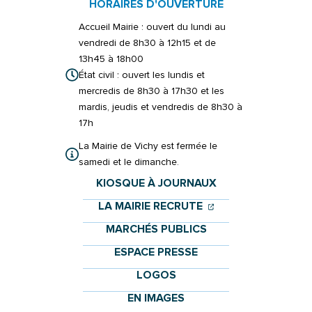
HORAIRES D'OUVERTURE
Accueil Mairie : ouvert du lundi au
vendredi de 8h30 à 12h15 et de
13h45 à 18h00
État civil : ouvert les lundis et
mercredis de 8h30 à 17h30 et les
mardis, jeudis et vendredis de 8h30 à
17h
La Mairie de Vichy est fermée le
samedi et le dimanche.
KIOSQUE À JOURNAUX
(OUVERTURE DANS 
(OUVERTURE DAN
LA MAIRIE RECRUTE
MARCHÉS PUBLICS
ESPACE PRESSE
LOGOS
EN IMAGES