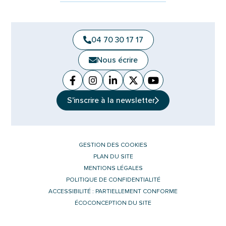
04 70 30 17 17
Nous écrire
Facebook
(ouverture dans un nouvel onglet)
Instagram
(ouverture dans un nouvel ongle
Linkedin
(ouverture dans un nouvel 
X (Twitter)
(ouverture dans un no
YouTube
(ouverture dans u
S'inscrire à la
newsletter
GESTION DES COOKIES
PLAN DU SITE
MENTIONS LÉGALES
POLITIQUE DE CONFIDENTIALITÉ
ACCESSIBILITÉ : PARTIELLEMENT CONFORME
ÉCOCONCEPTION DU SITE