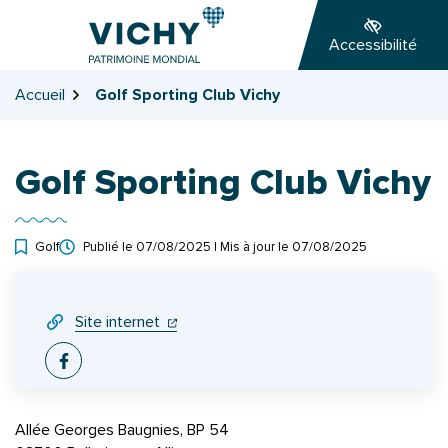
Gestion des traceurs
Aller
Aller
Aller
à
au
au
Accessibilité
la
contenu
pied
navigation
de
Accueil
Golf Sporting Club Vichy
page
Golf Sporting Club Vichy
Golf
Publié le
07/08/2025
| Mis à jour le
07/08/2025
INFOS UTILES
(ouverture dans un nouvel onglet)
(ouverture dans un nouvel onglet)
Site internet
Facebook
Allée Georges Baugnies, BP 54