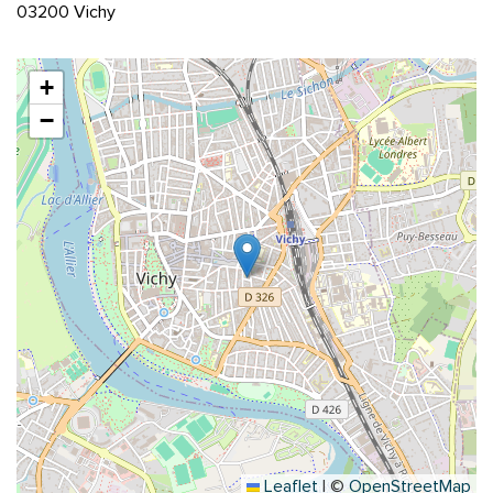
03200 Vichy
+
−
Leaflet
|
©
OpenStreetMap