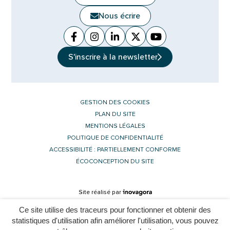
Nous écrire
Facebook
(ouverture dans un nouvel onglet)
Instagram
(ouverture dans un nouvel ongle
Linkedin
(ouverture dans un nouvel 
X (Twitter)
(ouverture dans un no
YouTube
(ouverture dans u
S'inscrire à la
newsletter
GESTION DES COOKIES
PLAN DU SITE
MENTIONS LÉGALES
POLITIQUE DE CONFIDENTIALITÉ
ACCESSIBILITÉ : PARTIELLEMENT CONFORME
ÉCOCONCEPTION DU SITE
Inovagora (ouverture dans un nouvel 
Site réalisé par
Ce site utilise des traceurs pour fonctionner et obtenir des
statistiques d'utilisation afin améliorer l'utilisation, vous pouvez