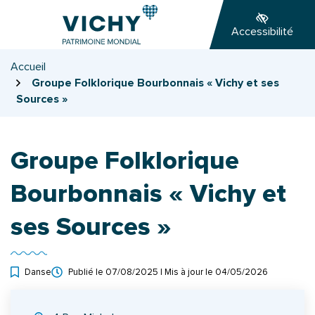
Gestion des traceurs
Aller
Aller
Aller
à
au
au
Accessibilité
la
contenu
pied
navigation
de
Accueil
page
Groupe Folklorique Bourbonnais « Vichy et ses
Sources »
Groupe Folklorique
Bourbonnais « Vichy et
ses Sources »
Danse
Publié le
07/08/2025
| Mis à jour le
04/05/2026
INFOS UTILES