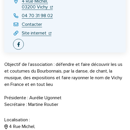
4 Rue Michel,
(ouverture dans un nouvel onglet)
(ouverture dans un nouvel onglet)
03200 Vichy
04 70 31 98 02
Contacter
(ouverture dans un nouvel onglet)
(ouverture dans un nouvel onglet)
Site internet
Facebook
Objectif de l’association : défendre et faire découvrir les us
et coutumes du Bourbonnais, par la danse, de chant, la
musique, des expositions et faire rayonner le nom de Vichy
en France et en tout lieu
Présidente : Aurélie Ugonnet
Secrétaire : Martine Routier
Localisation :
4 Rue Michel,