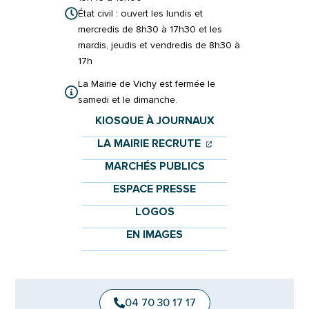
État civil : ouvert les lundis et
mercredis de 8h30 à 17h30 et les
mardis, jeudis et vendredis de 8h30 à
17h
La Mairie de Vichy est fermée le
samedi et le dimanche.
KIOSQUE À JOURNAUX
(OUVERTURE DANS 
(OUVERTURE DAN
LA MAIRIE RECRUTE
MARCHÉS PUBLICS
ESPACE PRESSE
LOGOS
EN IMAGES
04 70 30 17 17