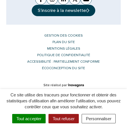
Facebook
(ouverture dans un nouvel onglet)
Instagram
(ouverture dans un nouvel ongle
Linkedin
(ouverture dans un nouvel 
X (Twitter)
(ouverture dans un no
YouTube
(ouverture dans u
S'inscrire à la
newsletter
GESTION DES COOKIES
PLAN DU SITE
MENTIONS LÉGALES
POLITIQUE DE CONFIDENTIALITÉ
ACCESSIBILITÉ : PARTIELLEMENT CONFORME
ÉCOCONCEPTION DU SITE
Inovagora (ouverture dans un nouvel 
Site réalisé par
Ce site utilise des traceurs pour fonctionner et obtenir des
statistiques d'utilisation afin améliorer l'utilisation, vous pouvez
contrôler ceux que vous souhaitez activer.
L'assistant est momentanément indisponible. Merci de réessayer
Tout accepter
Tout refuser
Personnaliser
Menu
Rechercher
plus tard.