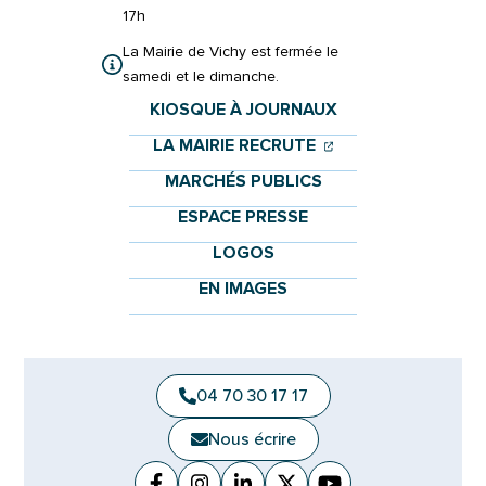
17h
La Mairie de Vichy est fermée le
samedi et le dimanche.
KIOSQUE À JOURNAUX
(OUVERTURE DANS 
(OUVERTURE DAN
LA MAIRIE RECRUTE
MARCHÉS PUBLICS
ESPACE PRESSE
LOGOS
EN IMAGES
04 70 30 17 17
Nous écrire