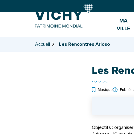
Gestion des traceurs
Aller
Aller
Aller
à
au
au
la
contenu
pied
MA
navigation
de
VILLE
page
Accueil
Les Rencontres Arioso
Les Ren
Musique
Publié 
INFOS UTILES
Objectifs : organise