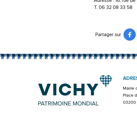
Adresse : 16, rue d
T. 06 32 08 33 58
Partager sur
Pa
(ou
ADRE
Mairie
Place d
03200 