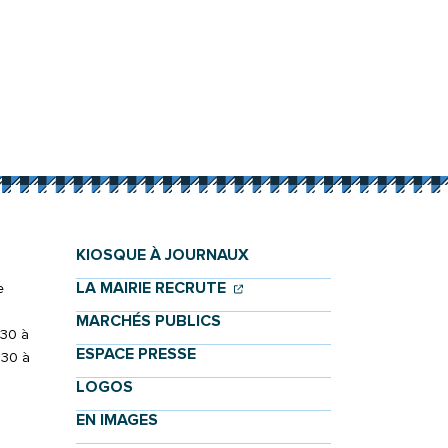
KIOSQUE À JOURNAUX
(OUVERTURE DANS UN NOU
(OUVERTURE DANS UN NO
LA MAIRIE RECRUTE
e
MARCHÉS PUBLICS
h30 à
ESPACE PRESSE
h30 à
LOGOS
EN IMAGES