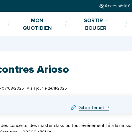
Accessibilité
MON
SORTIR –
QUOTIDIEN
BOUGER
contres Arioso
le
07/08/2025
| Mis à jour le
24/11/2025
(ouverture da
(ouverture 
Site internet
r des concerts, des master class ou tout événement lié à la musi