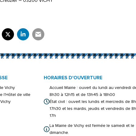
e Creuzier – 03200 VICHY
rtager sur Facebook
verture dans un nouvel onglet)
Partager sur X (Twitter)
(ouverture dans un nouvel onglet)
Partager sur LinkedIn
(ouverture dans un nouvel onglet)
Partager par e-mail
(ouverture dans un nouvel onglet)
SSE
HORAIRES D'OUVERTURE
 de Vichy
Accueil Mairie : ouvert du lundi au vendredi d
e l'Hôtel de ville
8h30 à 12h15 et de 13h45 à 18h00
Vichy
État civil : ouvert les lundis et mercredis de 8
17h30 et les mardis, jeudis et vendredis de 8
17h
La Mairie de Vichy est fermée le samedi et le
dimanche.